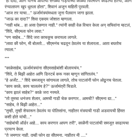
"हो दादा, आणि यानंच आपल्या सगळ्या गाड्यांच्या काळ्या फिल्मपण काढल्या होत्या, आणि
रंग्यालापण खूप धुतला होता", शिवानं अजून माहिती पुरवली.
"आज तर याचा..." ऊर्जामंत्र्यांमधला जुना पैलवान जागा झाला.
"जाऊ का दादा?" शिवा एकदम जोशात म्हणाला.
"नाही थांब... हा असा ऐकणार नाही." त्यांनी काही वेळ विचार केला अन् सचिवांना म्हटलं,
"शिंदे, सीएमला फोन लावा."
"पण साहेब..." शिंदे जरा काचकूच करायला लागले.
"लावा की फोन, मी बोलतो... सीएमनंच चढवून ठेवलंय या शेलारला.. आता बघतोच
त्याला."
***
"काळेसाहेब, ऊर्जामंत्र्यांना सीएमसाहेबांशी बोलायचंय."
"शिंदे, ते बिझी आहेत आणि डिस्टर्ब करू नका म्हणून सांगितलंय."
"हे अर्जंट..." शिंदे समजावून सांगायला लागले, तोच पाटलांनी फोन ओढूनच घेतला.
"काय काळे, काय चाललंय हे?" ऊर्जामंत्री चिडले.
"काय झालं साहेब?" काळे जरा नरमले.
"तो तुमचा धनंजय शेलार, आमची गाडी चेक करणार.. आमची? सीएमना द्या..."
"साहेब, ते बिझी आहेत..."
"तुम्ही, तुम्ही शेफारून ठेवलंय या पोलिसांना, नाहीतर मंत्र्याची गाडी अडवायची हिंमत
कशी होते यांची..."
"साहेबांची ऑर्डर आहे... काय करणार आपण तरी", काळेंनी पाटलांची समजूत काढायचा
प्रयत्न केला.
"ते जमणार नाही. तुम्ही फोन द्या सीएमना, नाहीतर मी ...."