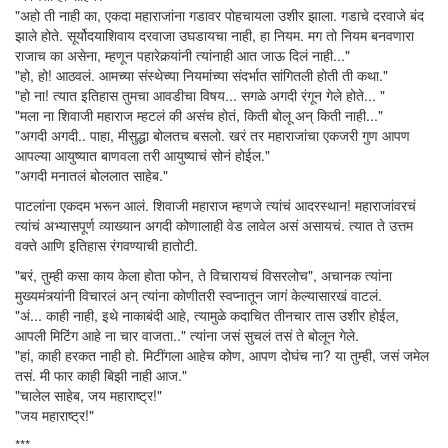
"अहो ती नाही का, एकदा महाराजांना गडावर पोहचायला उशीर झाला. गडाचे दरवाजे बंद
झाले होते. सूर्योदयाशिवाय दरवाजा उघडायचा नाही, हा नियम. मग तो नियम बनवणारा
राजाच का असेना, म्हणून पहारेकर्‍यांनी त्यांनाही आत जाऊ दिलं नाही..."
"हो, हो! आठवलं. आमच्या संस्थेच्या नियमांच्या संदर्भात सांगितली होती ती कथा."
"हो ना! त्यात इतिहास तुमचा आवडीचा विषय... सगळे अगदी रंगून गेले होते... "
"मला ना शिवाजी महाराज म्हटलं की असंच होतं, किती बोलू अन् किती नाही..."
"अगदी अगदी.. पाहा, मीसुद्धा बोलतच बसलो. खरं तर महाराजांचा एकजरी गुण आपण
आपल्या आयुष्यात बाणवला तरी आयुष्याचं सोनं होईल."
"अगदी मनातलं बोललात साहेब."
पाटलांना एकदम भरून आलं. शिवाजी महाराज म्हणजे त्यांचं आदरस्थान! महाराजांवरचं
त्यांचं अभ्यासपूर्ण व्याख्यान अगदी कोणालाही वेड लावेल असं असायचं. त्यात ते उत्तम
वक्ते आणि इतिहास रंगवण्याची हातोटी.
"बरं, तुम्ही कसा काय केला होता फोन, ते विचारायचं विसरलोच", अचानक त्यांना
मुख्यमंत्र्यांनी विचारलं अन् त्यांना कोणीतरी स्वप्नातून जागं केल्यासारखं वाटलं.
"अं... काही नाही, इथे नाकाबंदी आहे, त्यामुळे कदाचित तीनचार तास उशीर होईल,
आपली मिटिंग आहे ना चार वाजता.." त्यांना जसं सुचलं तसं ते बोलून गेले.
"हां, काही हरकत नाही हो. मिटींगला आहेच कोण, आपण दोघंच ना? या तुम्ही, जसं जमेल
तसं. मी फार काही बिझी नाही आज."
"चालेल साहेब, जय महाराष्ट्र!"
"जय महाराष्ट्र!"
***