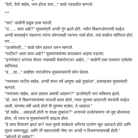
"देतो, देतो साहेब, जरा होल्ड करा..." काळे गडबडीत म्हणाले.
***
"सर!" काळेंनी हळूच हाक मारली.
"उं...... काय आहे?" मुख्यमंत्री अगदी गुंग झाले होते. नवीन शिक्षणधोरणाची फाईल
अगदी बारकाईनं पाहताना त्यांना कोणाचाही व्यत्यय नको होता. तसं काळेंना सांगितलं होतं,
पण ...
"ऊर्जामंत्री..." काळे फोन हातात धरुन म्हणाले.
"पाटील? आता काय आहे?" मुख्यमंत्र्यांच्या कपाळावर आठ्या पडल्या.
"इन्स्पेक्टर धनंजय शेलार नाकाबंदी चेकपोस्टवर आहेत..." काळेंनी एका वाक्यात प्रॉब्लेम
सांगितला.
"हं... द्या..." काहीशा नाराजीनंच मुख्यमंत्र्यांनी फोन घेतला.
"नमस्कार पाटील साहेब, अगदी शंभर वर्षं आयुष्य आहे तुम्हांला", हसतहसत मुख्यमंत्री
म्हणाले.
"नमस्कार साहेब, आज एकदम आमची आठवण?" ऊर्जामंत्री जरा चकितच झाले.
"हो, जरा ते शिक्षणसंस्थेच्या फायली बघत होतो, त्यात तुमच्या छत्रपती संस्थेची फाईल
आली. मागच्या वर्षी आलो होतो मी तुमच्या शाळेत, ते आठवलं."
"हो साहेब... आवडली होती ना शाळा तुम्हांला?" अनायसे उर्जामंत्र्यांना जो मुद्दा बोलायचा
होता, तो स्वतःच मुख्यमंत्र्यांनी काढला होता.
"हे काय विचारणं झालं का? मला तुमचे शाळेतले अभिनव प्रयोग खूप आवडले होते आणि
तुमचं भाषणसुद्धा, आणि ती महाराजांची गोष्ट तर अगदी न विसरण्यासारखी होती."
"कोणती हो साहेब?"