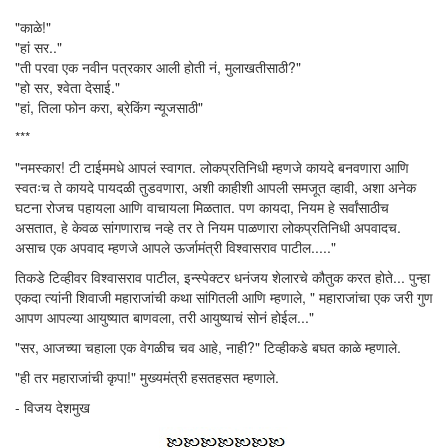
"काळे!"
"हां सर.."
"ती परवा एक नवीन पत्रकार आली होती नं, मुलाखतीसाठी?"
"हो सर, श्वेता देसाई."
"हां, तिला फोन करा, ब्रेकिंग न्यूजसाठी"
***
"नमस्कार! टी टाईममधे आपलं स्वागत. लोकप्रतिनिधी म्हणजे कायदे बनवणारा आणि
स्वतःच ते कायदे पायदळी तुडवणारा, अशी काहीशी आपली समजूत व्हावी, अशा अनेक
घटना रोजच पहायला आणि वाचायला मिळतात. पण कायदा, नियम हे सर्वांसाठीच
असतात, हे केवळ सांगणाराच नव्हे तर ते नियम पाळणारा लोकप्रतिनिधी अपवादच.
असाच एक अपवाद म्हणजे आपले ऊर्जामंत्री विश्वासराव पाटील....."
तिकडे टिव्हीवर विश्वासराव पाटील, इन्स्पेक्टर धनंजय शेलारचे कौतुक करत होते... पुन्हा
एकदा त्यांनी शिवाजी महाराजांची कथा सांगितली आणि म्हणाले, " महाराजांचा एक जरी गुण
आपण आपल्या आयुष्यात बाणवला, तरी आयुष्याचं सोनं होईल..."
"सर, आजच्या चहाला एक वेगळीच चव आहे, नाही?" टिव्हीकडे बघत काळे म्हणाले.
"ही तर महाराजांची कृपा!" मुख्यमंत्री हसतहसत म्हणाले.
- विजय देशमुख