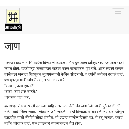
Skip
Toggl
to
naviga
main
content
जाण
भकास माळरान आणि मध्येच दिसणारी हिरवळ मागे पडून आता काँक्रिटच्या जंगलात गाडी
शिरत होती. ऊर्जामंत्री विश्वासराव पाटील मात्र फायलीतच गुंग होते. आज कसंही करून
कॉलेजला मान्यता मिळवूनच मुख्यमंत्र्यांची केबिन सोडायची, हे त्यांनी मनोमन ठरवलं होतं.
पण एकदम गाडी थांबली अन् ते भानावर आले.
"काय रे, काय झालं?"
"दादा, जाम आहे वाटते."
"उतरून पाहा जरा... "
ड्रायव्हर रंगराव खाली उतरला. पाहिलं तर एक मोठी रांग लागलेली. गाडी पुढे घ्यावी की
नाही, याची चिंता त्याच्या डोळ्यांत उभी राहिली. गाडी विनाकारण थांबवली तर दादा सोलून
काढतील याची भीतीही सोबत होतीच. तो एखादा पोलीस दिसतो का, ते बघू लागला. त्याचं
नशीब जोरावर होतं. एक हवालदार त्याच्याकडेच येत होता.