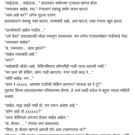
"साईडला... साईडला..." हवालदार समोरच्या ट्रकला म्हणत होता.
"नमस्कार साहेब, घ्या." रंगरावानं तंबाखू समोर करत म्हटलं.
"जाम आहे का?" लगेच पुढचा प्रश्न.
हवालदारानं तंबाखू नको म्हणत, नाकाबंदी आहे, असं म्हटलं, तसा रंगराव खूश झाला.
"ऊर्जामंत्री आहेत गाडीत..."
"अरे देवा!" हवालदारही थोडा मनातून चरकलाच. पण लगेच रंगरावासोबत गाडीकडे गेला.
"नमस्कार साहेब!"
"हं, नमस्कार... काय झालं?"
"साहेब नाकाबंदी आहे."
"मग?"
"साहेबांची ऑर्डर आहे, चेकिंगशिवाय कोणतीही गाडी जाऊ द्यायची नाही."
"मग करा की चेकिंग, कोण नाही म्हणतंय. रंग्या गाडी काढ रे..."
"सॉरी साहेब, पण..."
"काय रे xxxxx, आमच्या गाडीची चेकिंग करणार? माजला का रे तू?"
पुढच्या शिव्या हवालदाराच्या परिचयाच्या होत्या. हे असं काही घडेल ते बहुदा त्याला माहिती
असावं.
"साहेब, माझं काही नाही हो, पण वरून आदेश आहे."
"कोण आहे तो xxxxxx?"
"आज चेकिंगला धनंजय शेलार साहेब आहेत."
"श..शेलार.... " रंगराव जरा घाबरलाच.
"शिवा, हा शेलार म्हणजे आपली पोरं आत टाकणाराच ना?"