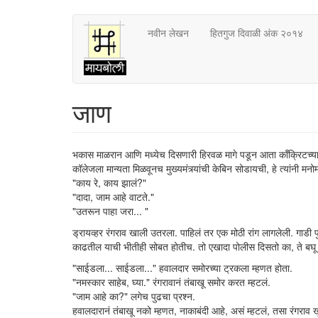
Skip
नवीन लेखन
हितगुज दिवाळी अंक २०१४
to
main
content
जाण
भकास माळरान आणि मध्येच दिसणारी हिरवळ मागे पडून आता काँक्रिटच्या 
कॉलेजला मान्यता मिळवूनच मुख्यमंत्र्यांची केबिन सोडायची, हे त्यांनी 
"काय रे, काय झालं?"
"दादा, जाम आहे वाटते."
"उतरून पाहा जरा... "
ड्रायव्हर रंगराव खाली उतरला. पाहिलं तर एक मोठी रांग लागलेली. गाडी पु
काढतील याची भीतीही सोबत होतीच. तो एखादा पोलीस दिसतो का, ते बघू ल
"साईडला... साईडला..." हवालदार समोरच्या ट्रकला म्हणत होता.
"नमस्कार साहेब, घ्या." रंगरावानं तंबाखू समोर करत म्हटलं.
"जाम आहे का?" लगेच पुढचा प्रश्न.
हवालदारानं तंबाखू नको म्हणत, नाकाबंदी आहे, असं म्हटलं, तसा रंगराव 