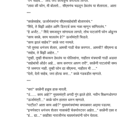
"पण साहेब..." शिंदे जरा काचकूच करायला लागले.
"लावा की फोन, मी बोलतो... सीएमनंच चढवून ठेवलंय या शेलारला.. आता
***
"काळेसाहेब, ऊर्जामंत्र्यांना सीएमसाहेबांशी बोलायचंय."
"शिंदे, ते बिझी आहेत आणि डिस्टर्ब करू नका म्हणून सांगितलंय."
"हे अर्जंट..." शिंदे समजावून सांगायला लागले, तोच पाटलांनी फोन ओढून
"काय काळे, काय चाललंय हे?" ऊर्जामंत्री चिडले.
"काय झालं साहेब?" काळे जरा नरमले.
"तो तुमचा धनंजय शेलार, आमची गाडी चेक करणार.. आमची? सीएमना द्या
"साहेब, ते बिझी आहेत..."
"तुम्ही, तुम्ही शेफारून ठेवलंय या पोलिसांना, नाहीतर मंत्र्याची गाडी अडव
"साहेबांची ऑर्डर आहे... काय करणार आपण तरी", काळेंनी पाटलांची समज
"ते जमणार नाही. तुम्ही फोन द्या सीएमना, नाहीतर मी ...."
"देतो, देतो साहेब, जरा होल्ड करा..." काळे गडबडीत म्हणाले.
***
"सर!" काळेंनी हळूच हाक मारली.
"उं...... काय आहे?" मुख्यमंत्री अगदी गुंग झाले होते. नवीन शिक्षणधोरण
"ऊर्जामंत्री..." काळे फोन हातात धरुन म्हणाले.
"पाटील? आता काय आहे?" मुख्यमंत्र्यांच्या कपाळावर आठ्या पडल्या.
"इन्स्पेक्टर धनंजय शेलार नाकाबंदी चेकपोस्टवर आहेत..." काळेंनी एका वाक
"हं... द्या..." काहीशा नाराजीनंच मुख्यमंत्र्यांनी फोन घेतला.