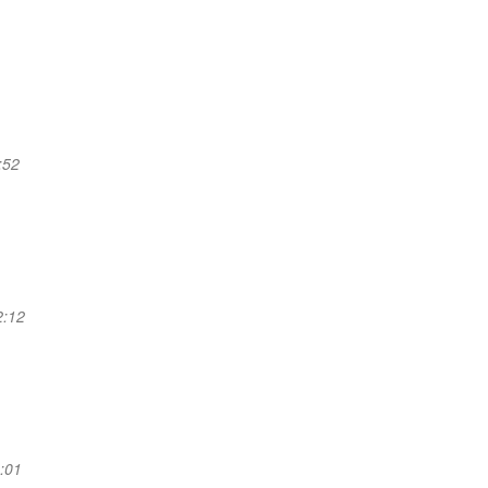
:52
2:12
5:01