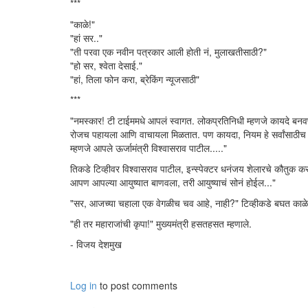
***
"काळे!"
"हां सर.."
"ती परवा एक नवीन पत्रकार आली होती नं, मुलाखतीसाठी?"
"हो सर, श्वेता देसाई."
"हां, तिला फोन करा, ब्रेकिंग न्यूजसाठी"
***
"नमस्कार! टी टाईममधे आपलं स्वागत. लोकप्रतिनिधी म्हणजे कायदे ब
रोजच पहायला आणि वाचायला मिळतात. पण कायदा, नियम हे सर्वांसाठीच
म्हणजे आपले ऊर्जामंत्री विश्वासराव पाटील....."
तिकडे टिव्हीवर विश्वासराव पाटील, इन्स्पेक्टर धनंजय शेलारचे कौतुक कर
आपण आपल्या आयुष्यात बाणवला, तरी आयुष्याचं सोनं होईल..."
"सर, आजच्या चहाला एक वेगळीच चव आहे, नाही?" टिव्हीकडे बघत काळे 
"ही तर महाराजांची कृपा!" मुख्यमंत्री हसतहसत म्हणाले.
- विजय देशमुख
Log in
to post comments