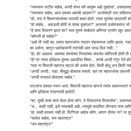
"नमस्कार पाटील साहेब, अगदी शंभर वर्षं आयुष्य आहे तुम्हांला", हसतहसत म
"नमस्कार साहेब, आज एकदम आमची आठवण?" ऊर्जामंत्री जरा चकितच 
"हो, जरा ते शिक्षणसंस्थेच्या फायली बघत होतो, त्यात तुमच्या छत्रपती स
"हो साहेब... आवडली होती ना शाळा तुम्हांला?" अनायसे उर्जामंत्र्यांना जो म
"हे काय विचारणं झालं का? मला तुमचे शाळेतले अभिनव प्रयोग खूप आवडल
"कोणती हो साहेब?"
"अहो ती नाही का, एकदा महाराजांना गडावर पोहचायला उशीर झाला. गडाच
का असेना, म्हणून पहारेकर्‍यांनी त्यांनाही आत जाऊ दिलं नाही..."
"हो, हो! आठवलं. आमच्या संस्थेच्या नियमांच्या संदर्भात सांगितली होती ती
"हो ना! त्यात इतिहास तुमचा आवडीचा विषय... सगळे अगदी रंगून गेले होते
"मला ना शिवाजी महाराज म्हटलं की असंच होतं, किती बोलू अन् किती नाह
"अगदी अगदी.. पाहा, मीसुद्धा बोलतच बसलो. खरं तर महाराजांचा एकजरी
"अगदी मनातलं बोललात साहेब."
पाटलांना एकदम भरून आलं. शिवाजी महाराज म्हणजे त्यांचं आदरस्थान! महार
आणि इतिहास रंगवण्याची हातोटी.
"बरं, तुम्ही कसा काय केला होता फोन, ते विचारायचं विसरलोच", अचानक त्यां
"अं... काही नाही, इथे नाकाबंदी आहे, त्यामुळे कदाचित तीनचार तास उशीर
"हां, काही हरकत नाही हो. मिटींगला आहेच कोण, आपण दोघंच ना? या तु
"चालेल साहेब, जय महाराष्ट्र!"
"जय महाराष्ट्र!"