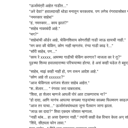
"ऊर्जामंत्री आहेत गाडीत..."
"अरे देवा!" हवालदारही थोडा मनातून चरकलाच. पण लगेच रंगरावासोबत ग
"नमस्कार साहेब!"
"हं, नमस्कार... काय झालं?"
"साहेब नाकाबंदी आहे."
"मग?"
"साहेबांची ऑर्डर आहे, चेकिंगशिवाय कोणतीही गाडी जाऊ द्यायची नाही."
"मग करा की चेकिंग, कोण नाही म्हणतंय. रंग्या गाडी काढ रे..."
"सॉरी साहेब, पण..."
"काय रे xxxxx, आमच्या गाडीची चेकिंग करणार? माजला का रे तू?"
पुढच्या शिव्या हवालदाराच्या परिचयाच्या होत्या. हे असं काही घडेल ते बहुद
"साहेब, माझं काही नाही हो, पण वरून आदेश आहे."
"कोण आहे तो xxxxxx?"
"आज चेकिंगला धनंजय शेलार साहेब आहेत."
"श..शेलार.... " रंगराव जरा घाबरलाच.
"शिवा, हा शेलार म्हणजे आपली पोरं आत टाकणाराच ना?"
"हो दादा, आणि यानंच आपल्या सगळ्या गाड्यांच्या काळ्या फिल्मपण काढल्
"आज तर याचा..." ऊर्जामंत्र्यांमधला जुना पैलवान जागा झाला.
"जाऊ का दादा?" शिवा एकदम जोशात म्हणाला.
"नाही थांब... हा असा ऐकणार नाही." त्यांनी काही वेळ विचार केला अन् सच
"शिंदे, सीएमला फोन लावा."