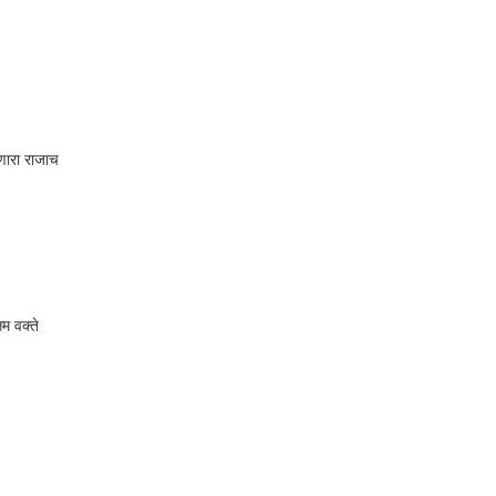
णारा राजाच
म वक्ते