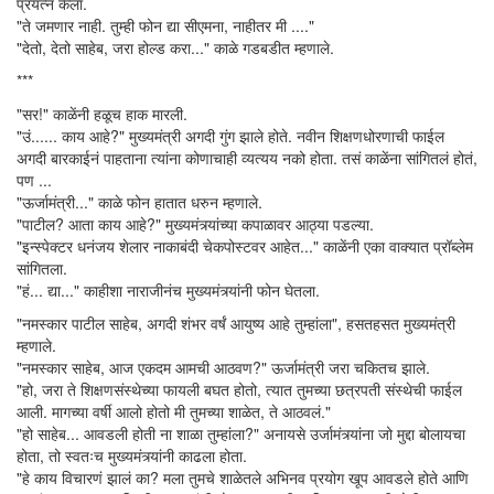
प्रयत्न केला.
"ते जमणार नाही. तुम्ही फोन द्या सीएमना, नाहीतर मी ...."
"देतो, देतो साहेब, जरा होल्ड करा..." काळे गडबडीत म्हणाले.
***
"सर!" काळेंनी हळूच हाक मारली.
"उं...... काय आहे?" मुख्यमंत्री अगदी गुंग झाले होते. नवीन शिक्षणधोरणाची फाईल
अगदी बारकाईनं पाहताना त्यांना कोणाचाही व्यत्यय नको होता. तसं काळेंना सांगितलं होतं,
पण ...
"ऊर्जामंत्री..." काळे फोन हातात धरुन म्हणाले.
"पाटील? आता काय आहे?" मुख्यमंत्र्यांच्या कपाळावर आठ्या पडल्या.
"इन्स्पेक्टर धनंजय शेलार नाकाबंदी चेकपोस्टवर आहेत..." काळेंनी एका वाक्यात प्रॉब्लेम
सांगितला.
"हं... द्या..." काहीशा नाराजीनंच मुख्यमंत्र्यांनी फोन घेतला.
"नमस्कार पाटील साहेब, अगदी शंभर वर्षं आयुष्य आहे तुम्हांला", हसतहसत मुख्यमंत्री
म्हणाले.
"नमस्कार साहेब, आज एकदम आमची आठवण?" ऊर्जामंत्री जरा चकितच झाले.
"हो, जरा ते शिक्षणसंस्थेच्या फायली बघत होतो, त्यात तुमच्या छत्रपती संस्थेची फाईल
आली. मागच्या वर्षी आलो होतो मी तुमच्या शाळेत, ते आठवलं."
"हो साहेब... आवडली होती ना शाळा तुम्हांला?" अनायसे उर्जामंत्र्यांना जो मुद्दा बोलायचा
होता, तो स्वतःच मुख्यमंत्र्यांनी काढला होता.
"हे काय विचारणं झालं का? मला तुमचे शाळेतले अभिनव प्रयोग खूप आवडले होते आणि