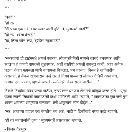
***
"काळे!"
"हां सर.."
"ती परवा एक नवीन पत्रकार आली होती नं, मुलाखतीसाठी?"
"हो सर, श्वेता देसाई."
"हां, तिला फोन करा, ब्रेकिंग न्यूजसाठी"
***
"नमस्कार! टी टाईममधे आपलं स्वागत. लोकप्रतिनिधी म्हणजे कायदे बनवणारा आणि
स्वतःच ते कायदे पायदळी तुडवणारा, अशी काहीशी आपली समजूत व्हावी, अशा अनेक
घटना रोजच पहायला आणि वाचायला मिळतात. पण कायदा, नियम हे सर्वांसाठीच
असतात, हे केवळ सांगणाराच नव्हे तर ते नियम पाळणारा लोकप्रतिनिधी अपवादच.
असाच एक अपवाद म्हणजे आपले ऊर्जामंत्री विश्वासराव पाटील....."
तिकडे टिव्हीवर विश्वासराव पाटील, इन्स्पेक्टर धनंजय शेलारचे कौतुक करत होते... पुन्हा
एकदा त्यांनी शिवाजी महाराजांची कथा सांगितली आणि म्हणाले, " महाराजांचा एक जरी गुण
आपण आपल्या आयुष्यात बाणवला, तरी आयुष्याचं सोनं होईल..."
"सर, आजच्या चहाला एक वेगळीच चव आहे, नाही?" टिव्हीकडे बघत काळे म्हणाले.
"ही तर महाराजांची कृपा!" मुख्यमंत्री हसतहसत म्हणाले.
- विजय देशमुख