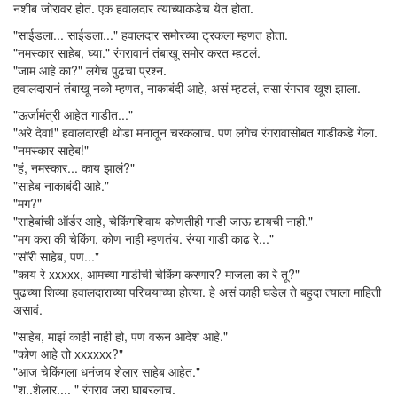
नशीब जोरावर होतं. एक हवालदार त्याच्याकडेच येत होता.
"साईडला... साईडला..." हवालदार समोरच्या ट्रकला म्हणत होता.
"नमस्कार साहेब, घ्या." रंगरावानं तंबाखू समोर करत म्हटलं.
"जाम आहे का?" लगेच पुढचा प्रश्न.
हवालदारानं तंबाखू नको म्हणत, नाकाबंदी आहे, असं म्हटलं, तसा रंगराव खूश झाला.
"ऊर्जामंत्री आहेत गाडीत..."
"अरे देवा!" हवालदारही थोडा मनातून चरकलाच. पण लगेच रंगरावासोबत गाडीकडे गेला.
"नमस्कार साहेब!"
"हं, नमस्कार... काय झालं?"
"साहेब नाकाबंदी आहे."
"मग?"
"साहेबांची ऑर्डर आहे, चेकिंगशिवाय कोणतीही गाडी जाऊ द्यायची नाही."
"मग करा की चेकिंग, कोण नाही म्हणतंय. रंग्या गाडी काढ रे..."
"सॉरी साहेब, पण..."
"काय रे xxxxx, आमच्या गाडीची चेकिंग करणार? माजला का रे तू?"
पुढच्या शिव्या हवालदाराच्या परिचयाच्या होत्या. हे असं काही घडेल ते बहुदा त्याला माहिती
असावं.
"साहेब, माझं काही नाही हो, पण वरून आदेश आहे."
"कोण आहे तो xxxxxx?"
"आज चेकिंगला धनंजय शेलार साहेब आहेत."
"श..शेलार.... " रंगराव जरा घाबरलाच.