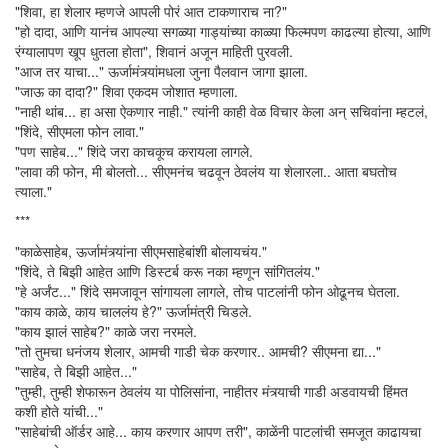
"शिवा, हा शेलार म्हणजे आपली पोरं आत टाकणाराच ना?"
"हो दादा, आणि यानंच आपल्या सगळ्या गाड्यांच्या काळ्या फिल्मपण काढल्या होत्या, आणि
रंग्यालापण खूप धुतला होता", शिवानं अजून माहिती पुरवली.
"आज तर याचा..." ऊर्जामंत्र्यांमधला जुना पैलवान जागा झाला.
"जाऊ का दादा?" शिवा एकदम जोशात म्हणाला.
"नाही थांब... हा असा ऐकणार नाही." त्यांनी काही वेळ विचार केला अन् सचिवांना म्हटलं,
"शिंदे, सीएमला फोन लावा."
"पण साहेब..." शिंदे जरा काचकूच करायला लागले.
"लावा की फोन, मी बोलतो... सीएमनंच चढवून ठेवलंय या शेलारला.. आता बघतोच
त्याला."
***
"काळेसाहेब, ऊर्जामंत्र्यांना सीएमसाहेबांशी बोलायचंय."
"शिंदे, ते बिझी आहेत आणि डिस्टर्ब करू नका म्हणून सांगितलंय."
"हे अर्जंट..." शिंदे समजावून सांगायला लागले, तोच पाटलांनी फोन ओढूनच घेतला.
"काय काळे, काय चाललंय हे?" ऊर्जामंत्री चिडले.
"काय झालं साहेब?" काळे जरा नरमले.
"तो तुमचा धनंजय शेलार, आमची गाडी चेक करणार.. आमची? सीएमना द्या..."
"साहेब, ते बिझी आहेत..."
"तुम्ही, तुम्ही शेफारून ठेवलंय या पोलिसांना, नाहीतर मंत्र्याची गाडी अडवायची हिंमत
कशी होते यांची..."
"साहेबांची ऑर्डर आहे... काय करणार आपण तरी", काळेंनी पाटलांची समजूत काढायचा