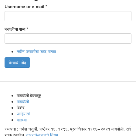
Username or e-mail
*
परवलीचा शब्द
*
नवीन परवलीचा शब्द मागवा
येण्याची नोंद
मायबोली वेबसमूह
मायबोली
विशेष
जाहिराती
बातम्या
स्थापना : गणेश चतुर्थी, सप्टेंबर १६, १९९६. प्रताधिकार १९९६--२०२१ मायबोली. सर्व
हक्क स्वाधीन.
वापराचे/वावराचे नियम