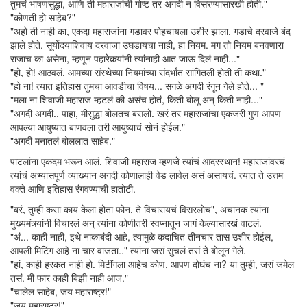
तुमचं भाषणसुद्धा, आणि ती महाराजांची गोष्ट तर अगदी न विसरण्यासारखी होती."
"कोणती हो साहेब?"
"अहो ती नाही का, एकदा महाराजांना गडावर पोहचायला उशीर झाला. गडाचे दरवाजे बंद
झाले होते. सूर्योदयाशिवाय दरवाजा उघडायचा नाही, हा नियम. मग तो नियम बनवणारा
राजाच का असेना, म्हणून पहारेकर्‍यांनी त्यांनाही आत जाऊ दिलं नाही..."
"हो, हो! आठवलं. आमच्या संस्थेच्या नियमांच्या संदर्भात सांगितली होती ती कथा."
"हो ना! त्यात इतिहास तुमचा आवडीचा विषय... सगळे अगदी रंगून गेले होते... "
"मला ना शिवाजी महाराज म्हटलं की असंच होतं, किती बोलू अन् किती नाही..."
"अगदी अगदी.. पाहा, मीसुद्धा बोलतच बसलो. खरं तर महाराजांचा एकजरी गुण आपण
आपल्या आयुष्यात बाणवला तरी आयुष्याचं सोनं होईल."
"अगदी मनातलं बोललात साहेब."
पाटलांना एकदम भरून आलं. शिवाजी महाराज म्हणजे त्यांचं आदरस्थान! महाराजांवरचं
त्यांचं अभ्यासपूर्ण व्याख्यान अगदी कोणालाही वेड लावेल असं असायचं. त्यात ते उत्तम
वक्ते आणि इतिहास रंगवण्याची हातोटी.
"बरं, तुम्ही कसा काय केला होता फोन, ते विचारायचं विसरलोच", अचानक त्यांना
मुख्यमंत्र्यांनी विचारलं अन् त्यांना कोणीतरी स्वप्नातून जागं केल्यासारखं वाटलं.
"अं... काही नाही, इथे नाकाबंदी आहे, त्यामुळे कदाचित तीनचार तास उशीर होईल,
आपली मिटिंग आहे ना चार वाजता.." त्यांना जसं सुचलं तसं ते बोलून गेले.
"हां, काही हरकत नाही हो. मिटींगला आहेच कोण, आपण दोघंच ना? या तुम्ही, जसं जमेल
तसं. मी फार काही बिझी नाही आज."
"चालेल साहेब, जय महाराष्ट्र!"
"जय महाराष्ट्र!"