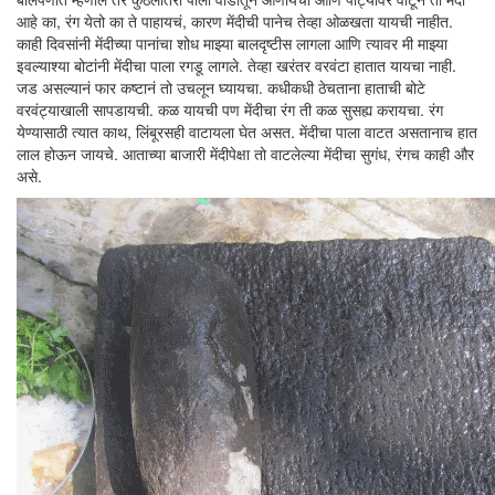
आहे का, रंग येतो का ते पाहायचं, कारण मेंदीची पानेच तेव्हा ओळखता यायची नाहीत.
काही दिवसांनी मेंदीच्या पानांचा शोध माझ्या बालदृष्टीस लागला आणि त्यावर मी माझ्या
इवल्याश्या बोटांनी मेंदीचा पाला रगडू लागले. तेव्हा खरंतर वरवंटा हातात यायचा नाही.
जड असल्यानं फार कष्टानं तो उचलून घ्यायचा. कधीकधी ठेचताना हाताची बोटे
वरवंट्याखाली सापडायची. कळ यायची पण मेंदीचा रंग ती कळ सुसह्य करायचा. रंग
येण्यासाठी त्यात काथ, लिंबूरसही वाटायला घेत असत. मेंदीचा पाला वाटत असतानाच हात
लाल होऊन जायचे. आताच्या बाजारी मेंदीपेक्षा तो वाटलेल्या मेंदीचा सुगंध, रंगच काही और
असे.