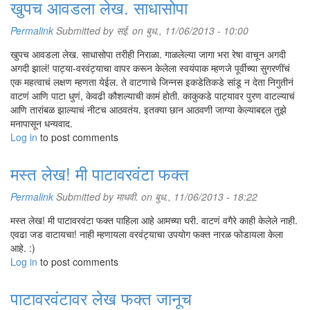
खुपच आवडला लेख. साधासोपा
Permalink
Submitted by
सई.
on बुध., 11/06/2013 - 10:00
खुपच आवडला लेख. साधासोपा तरीही निराळा. गाळलेल्या जागा भरा रेषा वाचून अगदी
अगदी झालं! पाट्या-वरवंट्याचा वापर करून केलेला स्वयंपाक म्हणजे पूर्वीच्या सुगरणींचं
एक महत्वाचं लक्षण म्हणता येईल. ते वाटणाचे जिन्नस इकडेतिकडे सांडू न देता निगुतीनं
वाटणं आणि पाटा धुणं, केवढी कौशल्याची कामं होती. काकुकडे पाट्यावर पुरण वाटल्याचं
आणि तारांबळ झाल्याचं नीटच आठवतंय. इतक्या छान आठवणी जाग्या केल्याबद्दल तुझे
मनापासून धन्यवाद.
Log in
to post comments
मस्त लेख! मी पाटावरवंटा फक्त
Permalink
Submitted by
माधवी.
on बुध., 11/06/2013 - 18:22
मस्त लेख! मी पाटावरवंटा फक्त पाहिला आहे आमच्या घरी. वाटणं वगैरे काही केलेले नाही.
एवढा जड वाटायचा! नाही म्हणायला वरवंट्याचा उपयोग फक्त नारळ फोडायला केला
आहे. :)
Log in
to post comments
पाटावरवंटावर लेख फक्त जानूच