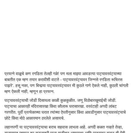
प्रयत्ने वाळूचे कण रगडिता तेलही गळे! पण मला माझ्या आवडत्या पाट्यावरवंट्याच्या
बाबतीत एक म्हण तयार करावीशी वाटते - पाट्यावरवंट्यावर जिन्नसे रगडिता रूचिरस
पाझरे'. हसू नका, पण बिचार्‍या पाट्यावरवंट्यावर मी कुठले गाणे ऐकले नाही, कुठली चांगली
म्हण ऐकली नाही, म्हणून हा प्रयत्न.
पाट्यावरवंट्याची जोडी दिसायला काळी कुळकुळीत. जणू विठोबारखुमाईची जोडी.
पाट्याचा आकारही मंदिरासारखा किंवा कौलारू घरासारखा. वरवंटाही अगदी लांबट
गरगरीत. पूर्वी प्रत्येकाच्या घरात त्यांच्या ऐपतीनुसार किंवा आवडीनुसार पाट्यावरवंट्याचे
छोटे किंवा मोठे आकारमान ठरलेले असायचे.
लहानपणी या पाट्यावरवंट्याचा बराच सहवास लाभला आहे. अगदी कळत नव्हते तेव्हा,
बालपणात म्हणाल तर कुठलातरी पाला वाडीतून आणायचा आणि पाट्यावर वाटून ती मेंदी