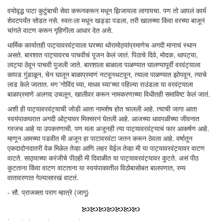
वयोवृद्ध पाटा कुटुंबाची सेवा करूनकरून मधून झिजायला लागायचा. पण तो आपलं कार्य
शेवटपर्यंत सोडत नसे. स्वतःला मधून खड्डा पडला, तरी खालच्या किंवा वरच्या बाजूनं
चांगले वाटण करून गृहिणीला आधार देत असे.
धार्मिक कार्यातही पाट्यावरवंट्याला घरच्या थोरामोठ्यांप्रमाणेच अगदी मानाचं स्थान
असते. बारशात पाट्यावरच पाचवीचं पूजन केलं जातं. पिठाचे दिवे, मोदक, थापट्या,
लाट्या ठेवून पाचवी पुजली जाते. बारशाला बाळाला पाळण्यात घालण्यापूर्वी वरवंट्याला
कापड गुंडाळून, चेन घालून बाळाप्रमाणं नटवूनथटवून, त्याला पाळण्यात झोपवून, त्याचे
लाड केले जातात. मग 'गोविंद घ्या, माधव घ्या'च्या पहिल्या राउंडला या वरवंट्याला
बाळाप्रमाणे अलगद उचलून, खालीवर करून नामकरणाच्या विधीतही समाविष्ट केलं जातं.
अशी ही पाट्यावरवंट्याची जोडी आता नामशेष होत चालली आहे. त्याची जागा आता
स्वयंपाकघरात अगदी ओट्यावर मिक्सरनं घेतली आहे. आजच्या धावपळीच्या जीवनात
गरजच आहे या उपकरणाची. पण मला अजूनही त्या पाट्यावरवंट्याचं फार आकर्षण आहे.
म्हणून आमच्या पडवीत मी अजून हा पाटावरवंटा जतन करून ठेवला आहे. वर्षातून
एकदादोनदातरी वेळ मिळेल तेव्हा आणि लहर येईल तेव्हा मी या पाट्यावरवंट्यावर वाटण
वाटते. साठ्याच्या करंजीचे पीठही मी दिवाळीत या पाट्यावरवंट्यावर कुटते. असं पीठ
कुटताना किंवा वाटण वाटताना या स्वयंपाकातील विठोबासोबत बालपणात, रम्य
वातावरणात गेल्यासारखं वाटतं.
- सौ. प्राजक्ता पराग म्हात्रे (जागू)