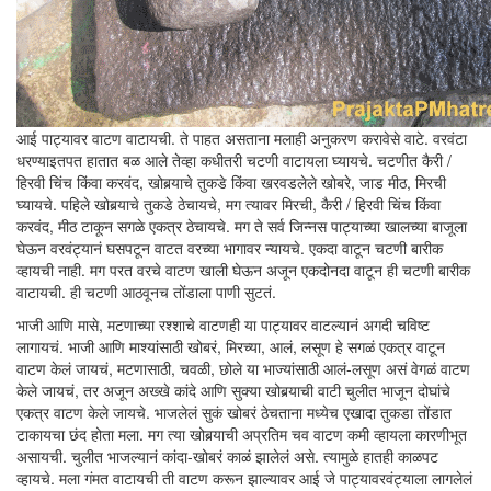
आई पाट्यावर वाटण वाटायची. ते पाहत असताना मलाही अनुकरण करावेसे वाटे. वरवंटा
धरण्याइतपत हातात बळ आले तेव्हा कधीतरी चटणी वाटायला घ्यायचे. चटणीत कैरी /
हिरवी चिंच किंवा करवंद, खोबर्‍याचे तुकडे किंवा खरवडलेले खोबरे, जाड मीठ, मिरची
घ्यायचे. पहिले खोबर्‍याचे तुकडे ठेचायचे, मग त्यावर मिरची, कैरी / हिरवी चिंच किंवा
करवंद, मीठ टाकून सगळे एकत्र ठेचायचे. मग ते सर्व जिन्नस पाट्याच्या खालच्या बाजूला
घेऊन वरवंट्यानं घसपटून वाटत वरच्या भागावर न्यायचे. एकदा वाटून चटणी बारीक
व्हायची नाही. मग परत वरचे वाटण खाली घेऊन अजून एकदोनदा वाटून ही चटणी बारीक
वाटायची. ही चटणी आठवूनच तोंडाला पाणी सुटतं.
भाजी आणि मासे, मटणाच्या रश्शाचे वाटणही या पाट्यावर वाटल्यानं अगदी चविष्ट
लागायचं. भाजी आणि माश्यांसाठी खोबरं, मिरच्या, आलं, लसूण हे सगळं एकत्र वाटून
वाटण केलं जायचं, मटणासाठी, चवळी, छोले या भाज्यांसाठी आलं-लसूण असं वेगळं वाटण
केले जायचं, तर अजून अख्खे कांदे आणि सुक्या खोबर्‍याची वाटी चुलीत भाजून दोघांचे
एकत्र वाटण केले जायचे. भाजलेलं सुकं खोबरं ठेचताना मध्येच एखादा तुकडा तोंडात
टाकायचा छंद होता मला. मग त्या खोबर्‍याची अप्रतिम चव वाटण कमी व्हायला कारणीभूत
असायची. चुलीत भाजल्यानं कांदा-खोबरं काळं झालेलं असे. त्यामुळे हातही काळपट
व्हायचे. मला गंमत वाटायची ती वाटण करून झाल्यावर आई जे पाट्यावरवंट्याला लागलेलं