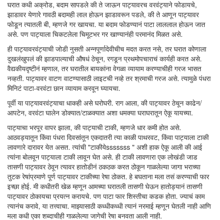
घरात कधी अक्रोड, बदाम सापडले की ते जाऊन पाट्यावरच वरवंट्याने फोडायचे,
झाडावर येणारे गावठी बदामही लाल होऊन झाडावरून पडले, की ते आणून पाट्यावर
फोडून त्यातली बी, म्हणजे गर खायचा. या बदाम फोडण्यानं पाटा लाललाल होऊन जात
असे. पण पाट्याला चिकटलेला चिमूटभर गर खाण्यानंही परमानंद मिळत असे.
ही पाट्यावरवंट्याची जोडी नुसती अन्नपूर्णादेवीचीच मदत करत नसे, तर घरात कोणाला
दुखलंखुपलं की झाडपाल्याची औषधं ठेचून, रगडून प्रथमोपचाराचं कार्यही करत असे.
वैद्यकीयदृष्टीनं म्हणाल, तर घरातील बायकांना वेगळा व्यायाम करण्याचीही गरज भासत
नव्हती. पाट्यावर वाटण वाटण्यासाठी लाइटची नव्हे तर श्रमाची गरज असे. त्यामुळे पंधरा
मिनिटं पाटा-वरवंटा छान व्यायाम करवून घ्यायचा.
पूर्वी या पाट्यावरवंट्याचा धाकही असे घरोघरी. राग आला, की पाट्यावर ठेचून काढेन/
आपटेन, वरवंटा घालेन डोक्यात/टाळक्यात अशा धमक्या घराघरातून ऐकू यायच्या.
पाट्याचा भरपूर वापर झाला, की पाट्याची टाकी, म्हणजे धार कमी होत असे.
आठवड्यातून किंवा पंधरा दिवसांतून एकदातरी त्या काळी पाथरवट, किंवा पाट्याला टाकी
लावणारे दारावर येत असत. त्यांची "टाकीयेsssssss " अशी हाक ऐकू आली की आई
त्यांना बोलवून पाट्याला टाकी लावून घेत असे. ही टाकी लावणारा एक लोखंडी जाड
तासणी पाट्यावर ठेवून त्यावर हातोडीनं ठकठक करत ठोकून गाळलेल्या जागा भराच्या
तुटक रेषांप्रमाणे पूर्ण पाट्यावर टाकीच्या रेषा ठोकत. हे बघताना मला तसं करण्याची फार
इच्छा होई. मी कधीतरी खेळ म्हणून आमच्या घरातली तासणी घेऊन हातोड्यानं तासणी
पाट्यावर ठोकायचा प्रयत्न करायचे. पण पाटा फार शिस्तीचा कडक होता. ज्याचं काम
त्यानंच करावे, या तत्त्वाचा. माझ्यासाठी कध्धीकध्धी त्यानं नरमाई म्हणून घेतली नाही आणि
मला कधी एका शब्दाचीही गाळलेल्या जागेची रेषा बनवता आली नाही.