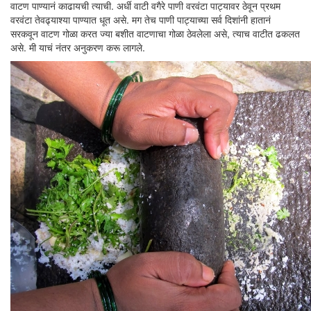
वाटण पाण्यानं काढायची त्याची. अर्धी वाटी वगैरे पाणी वरवंटा पाट्यावर ठेवून प्रथम
वरवंटा तेवढ्याश्या पाण्यात धूत असे. मग तेच पाणी पाट्याच्या सर्व दिशांनी हातानं
सरकवून वाटण गोळा करत ज्या बशीत वाटणाचा गोळा ठेवलेला असे, त्याच वाटीत ढकलत
असे. मी याचं नंतर अनुकरण करू लागले.