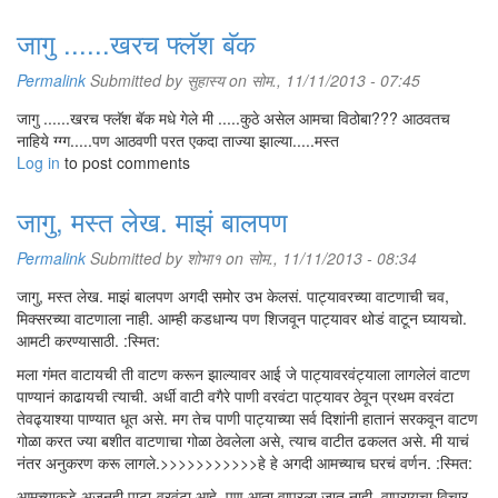
जागु ......खरच फ्लॅश बॅक
Permalink
Submitted by
सुहास्य
on सोम., 11/11/2013 - 07:45
जागु ......खरच फ्लॅश बॅक मधे गेले मी .....कुठे असेल आमचा विठोबा??? आठवतच
नाहिये ग्ग्ग.....पण आठवणी परत एकदा ताज्या झाल्या.....मस्त
Log in
to post comments
जागु, मस्त लेख. माझं बालपण
Permalink
Submitted by
शोभा१
on सोम., 11/11/2013 - 08:34
जागु, मस्त लेख. माझं बालपण अगदी समोर उभ केलसं. पाट्यावरच्या वाटणाची चव,
मिक्सरच्या वाटणाला नाही. आम्ही कडधान्य पण शिजवून पाट्यावर थोडं वाटून घ्यायचो.
आमटी करण्यासाठी. :स्मित:
मला गंमत वाटायची ती वाटण करून झाल्यावर आई जे पाट्यावरवंट्याला लागलेलं वाटण
पाण्यानं काढायची त्याची. अर्धी वाटी वगैरे पाणी वरवंटा पाट्यावर ठेवून प्रथम वरवंटा
तेवढ्याश्या पाण्यात धूत असे. मग तेच पाणी पाट्याच्या सर्व दिशांनी हातानं सरकवून वाटण
गोळा करत ज्या बशीत वाटणाचा गोळा ठेवलेला असे, त्याच वाटीत ढकलत असे. मी याचं
नंतर अनुकरण करू लागले.>>>>>>>>>>>हे हे अगदी आमच्याच घरचं वर्णन. :स्मित:
आमच्याकडे अजूनही पाटा-वरवंटा आहे. पण आता वापरला जात नाही. वापरायचा विचार