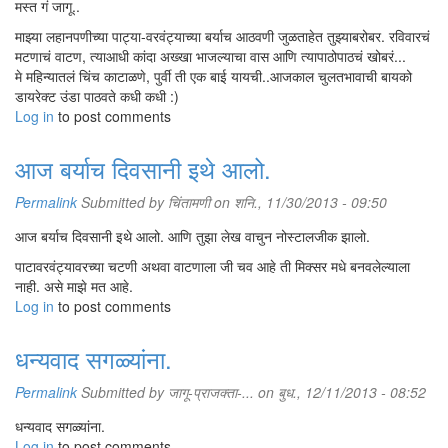
मस्त गं जागू..
माझ्या लहानपणीच्या पाट्या-वरवंट्याच्या बर्याच आठवणी जुळताहेत तुझ्याबरोबर. रविवारचं
मटणाचं वाटण, त्याआधी कांदा अख्खा भाजल्याचा वास आणि त्यापाठोपाठचं खोबरं...
मे महिन्यातलं चिंच काटाळणे, पुर्वी ती एक बाई यायची..आजकाल चुलतभावाची बायको
डायरेक्ट उंडा पाठवते कधी कधी :)
Log in
to post comments
आज बर्याच दिवसानी इथे आलो.
Permalink
Submitted by
चिंतामणी
on शनि., 11/30/2013 - 09:50
आज बर्याच दिवसानी इथे आलो. आणि तुझा लेख वाचुन नोस्टालजीक झालो.
पाटावरवंट्यावरच्या चटणी अथवा वाटणाला जी चव आहे ती मिक्सर मधे बनवलेल्याला
नाही. असे माझे मत आहे.
Log in
to post comments
धन्यवाद सगळ्यांना.
Permalink
Submitted by
जागू-प्राजक्ता-...
on बुध., 12/11/2013 - 08:52
धन्यवाद सगळ्यांना.
Log in
to post comments