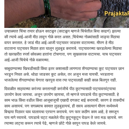
उन्हाळ्यात चिंचा तयार होऊन काटळून (काटळून म्हणजे चिंचेतील बिया काढणं) झाल्या
की त्याचे आई-आजी मीठ लावून गोळे करत असत. चि़ंचेच्या गोळ्यांसाठी जाड्या मिठाचा
वापर करतात. हे जाडं मीठ आई-आजी पाट्यावर जाडसर वाटायच्या. मीपण हे मीठ
वाटताना पाट्यावर मिठात हात घालून लुडबूड करायचे. पाट्यावरच्या खरडलेल्या मिठाचा
तो खरखरीत स्पर्श कोवळ्या हातांना टोचणारा, पण सुखकारक वाटायचा. याच पाट्यावर
आई-आजी चिंचेचे गोळे वळायच्या.
साबुदाण्याच्या खिचडीसाठी किंवा इतर कशासाठी लागणारा शेंगदाण्याचा कूट पाट्यावर छान
भरडून निघत असे. थोडा जाडसर कूट असेल, तर अजून मजा यायची. भरडताना
भाजलेल्या शेंगदाण्यांचा येणारा खरपूस वास त्या पाट्यालाही काही काळ बिलगून राही.
दिवाळीत साठ्याच्या करंज्या करतानाही करंजीचे पीठ कुटण्यासाठी पाट्यावरवंट्याचा
उपयोग केला जायचा. अजून उपयोग व्हायचा, तो म्हणजे पापडाचे पीठ कुटण्यासाठी. हे
काम भाऊ किंवा वडील किंवा आजूबाजूची एखादी दणकट बाई करायची. कारण हे ताकदीचं
काम असायचं. पण सगळ्याच कामात लुडबुडायचं, ही सवय असल्यानं मीपण मध्येमध्ये
बिचार्‍या पिठावर घाव घालायचा प्रयत्न करायचे. पण फार कठीण काम आहे, हे समजून
पाय मागे घ्यायचे. पापडाचे घट्ट मळलेले पीठ कुटूनकुटून घेऊन ते जरा मऊ व्हायचे. मग
त्याच्या लाट्या करून त्याचे पेढे, म्हणजे छोटे गोळे कापून पापड केले जायचे.