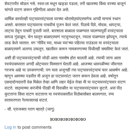
शेवटपर्यंत सोडत नसे. स्वतःला मधून खड्डा पडला, तरी खालच्या किंवा वरच्या बाजूनं
चांगले वाटण करून गृहिणीला आधार देत असे.
धार्मिक कार्यातही पाट्यावरवंट्याला घरच्या थोरामोठ्यांप्रमाणेच अगदी मानाचं स्थान
असते. बारशात पाट्यावरच पाचवीचं पूजन केलं जातं. पिठाचे दिवे, मोदक, थापट्या,
लाट्या ठेवून पाचवी पुजली जाते. बारशाला बाळाला पाळण्यात घालण्यापूर्वी वरवंट्याला
कापड गुंडाळून, चेन घालून बाळाप्रमाणं नटवूनथटवून, त्याला पाळण्यात झोपवून, त्याचे
लाड केले जातात. मग 'गोविंद घ्या, माधव घ्या'च्या पहिल्या राउंडला या वरवंट्याला
बाळाप्रमाणे अलगद उचलून, खालीवर करून नामकरणाच्या विधीतही समाविष्ट केलं जातं.
अशी ही पाट्यावरवंट्याची जोडी आता नामशेष होत चालली आहे. त्याची जागा आता
स्वयंपाकघरात अगदी ओट्यावर मिक्सरनं घेतली आहे. आजच्या धावपळीच्या जीवनात
गरजच आहे या उपकरणाची. पण मला अजूनही त्या पाट्यावरवंट्याचं फार आकर्षण आहे.
म्हणून आमच्या पडवीत मी अजून हा पाटावरवंटा जतन करून ठेवला आहे. वर्षातून
एकदादोनदातरी वेळ मिळेल तेव्हा आणि लहर येईल तेव्हा मी या पाट्यावरवंट्यावर वाटण
वाटते. साठ्याच्या करंजीचे पीठही मी दिवाळीत या पाट्यावरवंट्यावर कुटते. असं पीठ
कुटताना किंवा वाटण वाटताना या स्वयंपाकातील विठोबासोबत बालपणात, रम्य
वातावरणात गेल्यासारखं वाटतं.
- सौ. प्राजक्ता पराग म्हात्रे (जागू)
Log in
to post comments