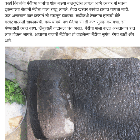
काही दिवसांनी मेंदीच्या पानांचा शोध माझ्या बालदृष्टीस लागला आणि त्यावर मी माझ्या
इवल्याश्या बोटांनी मेंदीचा पाला रगडू लागले. तेव्हा खरंतर वरवंटा हातात यायचा नाही.
जड असल्यानं फार कष्टानं तो उचलून घ्यायचा. कधीकधी ठेचताना हाताची बोटे
वरवंट्याखाली सापडायची. कळ यायची पण मेंदीचा रंग ती कळ सुसह्य करायचा. रंग
येण्यासाठी त्यात काथ, लिंबूरसही वाटायला घेत असत. मेंदीचा पाला वाटत असतानाच हात
लाल होऊन जायचे. आताच्या बाजारी मेंदीपेक्षा तो वाटलेल्या मेंदीचा सुगंध, रंगच काही और
असे.