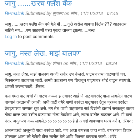
जागु ......खरच फ्लॅश बॅक
Permalink
Submitted by
सुहास्य
on सोम., 11/11/2013 - 07:45
जागु ......खरच फ्लॅश बॅक मधे गेले मी .....कुठे असेल आमचा विठोबा??? आठवतच
नाहिये ग्ग्ग.....पण आठवणी परत एकदा ताज्या झाल्या.....मस्त
Log in
to post comments
जागु, मस्त लेख. माझं बालपण
Permalink
Submitted by
शोभा१
on सोम., 11/11/2013 - 08:34
जागु, मस्त लेख. माझं बालपण अगदी समोर उभ केलसं. पाट्यावरच्या वाटणाची चव,
मिक्सरच्या वाटणाला नाही. आम्ही कडधान्य पण शिजवून पाट्यावर थोडं वाटून घ्यायचो.
आमटी करण्यासाठी. :स्मित:
मला गंमत वाटायची ती वाटण करून झाल्यावर आई जे पाट्यावरवंट्याला लागलेलं वाटण
पाण्यानं काढायची त्याची. अर्धी वाटी वगैरे पाणी वरवंटा पाट्यावर ठेवून प्रथम वरवंटा
तेवढ्याश्या पाण्यात धूत असे. मग तेच पाणी पाट्याच्या सर्व दिशांनी हातानं सरकवून वाटण
गोळा करत ज्या बशीत वाटणाचा गोळा ठेवलेला असे, त्याच वाटीत ढकलत असे. मी याचं
नंतर अनुकरण करू लागले.>>>>>>>>>>>हे हे अगदी आमच्याच घरचं वर्णन. :स्मित:
आमच्याकडे अजूनही पाटा-वरवंटा आहे. पण आता वापरला जात नाही. वापरायचा विचार
डोक्यात आला की गेलेली वीज त्वरीत येते आणि मिक्सर वापरला जातो. :अरेरे: