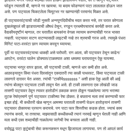
फोडून त्यातली बी, म्हणजे गर खायचा. या बदाम फोडण्यानं पाटा लाललाल होऊन जात
असे. पण पाट्याला चिकटलेला चिमूटभर गर खाण्यानंही परमानंद मिळत असे.
ही पाट्यावरवंट्याची जोडी नुसती अन्नपूर्णादेवीचीच मदत करत नसे, तर घरात कोणाला
दुखलंखुपलं की झाडपाल्याची औषधं ठेचून, रगडून प्रथमोपचाराचं कार्यही करत असे.
वैद्यकीयदृष्टीनं म्हणाल, तर घरातील बायकांना वेगळा व्यायाम करण्याचीही गरज भासत
नव्हती. पाट्यावर वाटण वाटण्यासाठी लाइटची नव्हे तर श्रमाची गरज असे. त्यामुळे पंधरा
मिनिटं पाटा-वरवंटा छान व्यायाम करवून घ्यायचा.
पूर्वी या पाट्यावरवंट्याचा धाकही असे घरोघरी. राग आला, की पाट्यावर ठेचून काढेन/
आपटेन, वरवंटा घालेन डोक्यात/टाळक्यात अशा धमक्या घराघरातून ऐकू यायच्या.
पाट्याचा भरपूर वापर झाला, की पाट्याची टाकी, म्हणजे धार कमी होत असे.
आठवड्यातून किंवा पंधरा दिवसांतून एकदातरी त्या काळी पाथरवट, किंवा पाट्याला टाकी
लावणारे दारावर येत असत. त्यांची "टाकीयेsssssss " अशी हाक ऐकू आली की आई
त्यांना बोलवून पाट्याला टाकी लावून घेत असे. ही टाकी लावणारा एक लोखंडी जाड
तासणी पाट्यावर ठेवून त्यावर हातोडीनं ठकठक करत ठोकून गाळलेल्या जागा भराच्या
तुटक रेषांप्रमाणे पूर्ण पाट्यावर टाकीच्या रेषा ठोकत. हे बघताना मला तसं करण्याची फार
इच्छा होई. मी कधीतरी खेळ म्हणून आमच्या घरातली तासणी घेऊन हातोड्यानं तासणी
पाट्यावर ठोकायचा प्रयत्न करायचे. पण पाटा फार शिस्तीचा कडक होता. ज्याचं काम
त्यानंच करावे, या तत्त्वाचा. माझ्यासाठी कध्धीकध्धी त्यानं नरमाई म्हणून घेतली नाही आणि
मला कधी एका शब्दाचीही गाळलेल्या जागेची रेषा बनवता आली नाही.
वयोवृद्ध पाटा कुटुंबाची सेवा करूनकरून मधून झिजायला लागायचा. पण तो आपलं कार्य