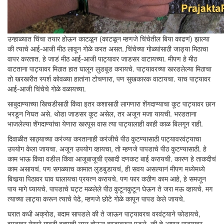
उन्हाळ्यात चिंचा तयार होऊन काटळून (काटळून म्हणजे चिंचेतील बिया काढणं) झाल्या
की त्याचे आई-आजी मीठ लावून गोळे करत असत. चि़ंचेच्या गोळ्यांसाठी जाड्या मिठाचा
वापर करतात. हे जाडं मीठ आई-आजी पाट्यावर जाडसर वाटायच्या. मीपण हे मीठ
वाटताना पाट्यावर मिठात हात घालून लुडबूड करायचे. पाट्यावरच्या खरडलेल्या मिठाचा
तो खरखरीत स्पर्श कोवळ्या हातांना टोचणारा, पण सुखकारक वाटायचा. याच पाट्यावर
आई-आजी चिंचेचे गोळे वळायच्या.
साबुदाण्याच्या खिचडीसाठी किंवा इतर कशासाठी लागणारा शेंगदाण्याचा कूट पाट्यावर छान
भरडून निघत असे. थोडा जाडसर कूट असेल, तर अजून मजा यायची. भरडताना
भाजलेल्या शेंगदाण्यांचा येणारा खरपूस वास त्या पाट्यालाही काही काळ बिलगून राही.
दिवाळीत साठ्याच्या करंज्या करतानाही करंजीचे पीठ कुटण्यासाठी पाट्यावरवंट्याचा
उपयोग केला जायचा. अजून उपयोग व्हायचा, तो म्हणजे पापडाचे पीठ कुटण्यासाठी. हे
काम भाऊ किंवा वडील किंवा आजूबाजूची एखादी दणकट बाई करायची. कारण हे ताकदीचं
काम असायचं. पण सगळ्याच कामात लुडबुडायचं, ही सवय असल्यानं मीपण मध्येमध्ये
बिचार्‍या पिठावर घाव घालायचा प्रयत्न करायचे. पण फार कठीण काम आहे, हे समजून
पाय मागे घ्यायचे. पापडाचे घट्ट मळलेले पीठ कुटूनकुटून घेऊन ते जरा मऊ व्हायचे. मग
त्याच्या लाट्या करून त्याचे पेढे, म्हणजे छोटे गोळे कापून पापड केले जायचे.
घरात कधी अक्रोड, बदाम सापडले की ते जाऊन पाट्यावरच वरवंट्याने फोडायचे,
झाडावर येणारे गावठी बदामही लाल होऊन झाडावरून पडले, की ते आणून पाट्यावर