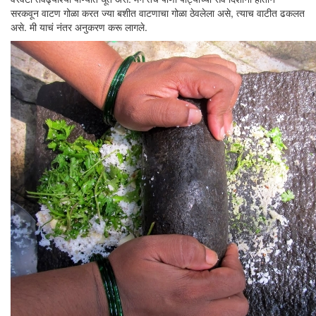
सरकवून वाटण गोळा करत ज्या बशीत वाटणाचा गोळा ठेवलेला असे, त्याच वाटीत ढकलत
असे. मी याचं नंतर अनुकरण करू लागले.