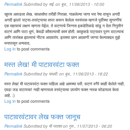
Permalink
Submitted by
सई.
on बुध., 11/06/2013 - 10:00
खुपच आवडला लेख. साधासोपा तरीही निराळा. गाळलेल्या जागा भरा रेषा वाचून अगदी
अगदी झालं! पाट्या-वरवंट्याचा वापर करून केलेला स्वयंपाक म्हणजे पूर्वीच्या सुगरणींचं
एक महत्वाचं लक्षण म्हणता येईल. ते वाटणाचे जिन्नस इकडेतिकडे सांडू न देता निगुतीनं
वाटणं आणि पाटा धुणं, केवढी कौशल्याची कामं होती. काकुकडे पाट्यावर पुरण वाटल्याचं
आणि तारांबळ झाल्याचं नीटच आठवतंय. इतक्या छान आठवणी जाग्या केल्याबद्दल तुझे
मनापासून धन्यवाद.
Log in
to post comments
मस्त लेख! मी पाटावरवंटा फक्त
Permalink
Submitted by
माधवी.
on बुध., 11/06/2013 - 18:22
मस्त लेख! मी पाटावरवंटा फक्त पाहिला आहे आमच्या घरी. वाटणं वगैरे काही केलेले नाही.
एवढा जड वाटायचा! नाही म्हणायला वरवंट्याचा उपयोग फक्त नारळ फोडायला केला
आहे. :)
Log in
to post comments
पाटावरवंटावर लेख फक्त जानूच
Permalink
Submitted by
मी नताशा
on गुरु., 11/07/2013 - 06:20