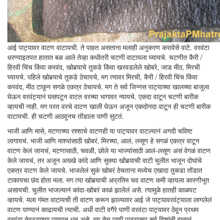
आई पाट्यावर वाटण वाटायची. ते पाहत असताना मलाही अनुकरण करावेसे वाटे. वरवंटा
धरण्याइतपत हातात बळ आले तेव्हा कधीतरी चटणी वाटायला घ्यायचे. चटणीत कैरी /
हिरवी चिंच किंवा करवंद, खोबर्‍याचे तुकडे किंवा खरवडलेले खोबरे, जाड मीठ, मिरची
घ्यायचे. पहिले खोबर्‍याचे तुकडे ठेचायचे, मग त्यावर मिरची, कैरी / हिरवी चिंच किंवा
करवंद, मीठ टाकून सगळे एकत्र ठेचायचे. मग ते सर्व जिन्नस पाट्याच्या खालच्या बाजूला
घेऊन वरवंट्यानं घसपटून वाटत वरच्या भागावर न्यायचे. एकदा वाटून चटणी बारीक
व्हायची नाही. मग परत वरचे वाटण खाली घेऊन अजून एकदोनदा वाटून ही चटणी बारीक
वाटायची. ही चटणी आठवूनच तोंडाला पाणी सुटतं.
भाजी आणि मासे, मटणाच्या रश्शाचे वाटणही या पाट्यावर वाटल्यानं अगदी चविष्ट
लागायचं. भाजी आणि माश्यांसाठी खोबरं, मिरच्या, आलं, लसूण हे सगळं एकत्र वाटून
वाटण केलं जायचं, मटणासाठी, चवळी, छोले या भाज्यांसाठी आलं-लसूण असं वेगळं वाटण
केले जायचं, तर अजून अख्खे कांदे आणि सुक्या खोबर्‍याची वाटी चुलीत भाजून दोघांचे
एकत्र वाटण केले जायचे. भाजलेलं सुकं खोबरं ठेचताना मध्येच एखादा तुकडा तोंडात
टाकायचा छंद होता मला. मग त्या खोबर्‍याची अप्रतिम चव वाटण कमी व्हायला कारणीभूत
असायची. चुलीत भाजल्यानं कांदा-खोबरं काळं झालेलं असे. त्यामुळे हातही काळपट
व्हायचे. मला गंमत वाटायची ती वाटण करून झाल्यावर आई जे पाट्यावरवंट्याला लागलेलं
वाटण पाण्यानं काढायची त्याची. अर्धी वाटी वगैरे पाणी वरवंटा पाट्यावर ठेवून प्रथम
वरवंटा तेवढ्याश्या पाण्यात धूत असे. मग तेच पाणी पाट्याच्या सर्व दिशांनी हातानं