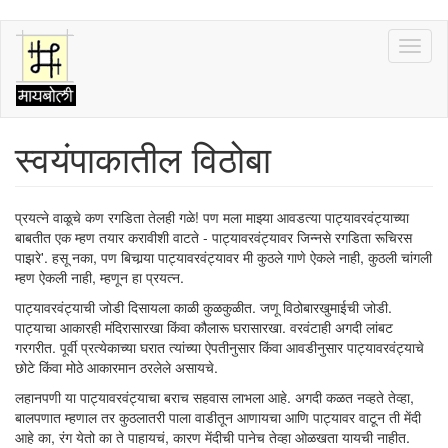
Skip
Toggl
to
naviga
main
content
स्वयंपाकातील विठोबा
प्रयत्ने वाळूचे कण रगडिता तेलही गळे! पण मला माझ्या आवडत्या पाट्यावरवंट्याच्या
बाबतीत एक म्हण तयार करावीशी वाटते - पाट्यावरवंट्यावर जिन्नसे रगडिता रूचिरस
पाझरे'. हसू नका, पण बिचार्‍या पाट्यावरवंट्यावर मी कुठले गाणे ऐकले नाही, कुठली चांगली
म्हण ऐकली नाही, म्हणून हा प्रयत्न.
पाट्यावरवंट्याची जोडी दिसायला काळी कुळकुळीत. जणू विठोबारखुमाईची जोडी.
पाट्याचा आकारही मंदिरासारखा किंवा कौलारू घरासारखा. वरवंटाही अगदी लांबट
गरगरीत. पूर्वी प्रत्येकाच्या घरात त्यांच्या ऐपतीनुसार किंवा आवडीनुसार पाट्यावरवंट्याचे
छोटे किंवा मोठे आकारमान ठरलेले असायचे.
लहानपणी या पाट्यावरवंट्याचा बराच सहवास लाभला आहे. अगदी कळत नव्हते तेव्हा,
बालपणात म्हणाल तर कुठलातरी पाला वाडीतून आणायचा आणि पाट्यावर वाटून ती मेंदी
आहे का, रंग येतो का ते पाहायचं, कारण मेंदीची पानेच तेव्हा ओळखता यायची नाहीत.