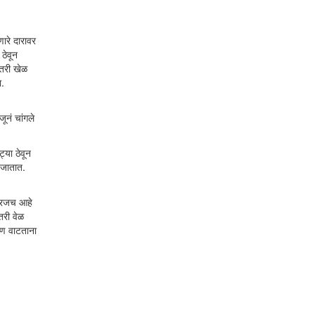
ारे दारावर
ठेवून
ीतरी खेळ
ा.
ूनं चांगले
्या ठेवून
े जातात.
 गरजच आहे
तरी वेळ
ाटण वाटताना