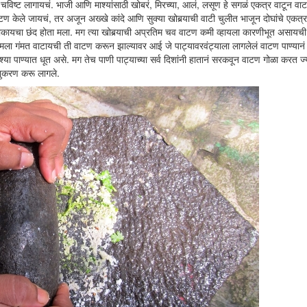
चविष्ट लागायचं. भाजी आणि माश्यांसाठी खोबरं, मिरच्या, आलं, लसूण हे सगळं एकत्र वाटून वा
ण केले जायचं, तर अजून अख्खे कांदे आणि सुक्या खोबर्‍याची वाटी चुलीत भाजून दोघांचे एकत्
टाकायचा छंद होता मला. मग त्या खोबर्‍याची अप्रतिम चव वाटण कमी व्हायला कारणीभूत असायची
चे. मला गंमत वाटायची ती वाटण करून झाल्यावर आई जे पाट्यावरवंट्याला लागलेलं वाटण पाण्यान
्याश्या पाण्यात धूत असे. मग तेच पाणी पाट्याच्या सर्व दिशांनी हातानं सरकवून वाटण गोळा करत ज
नुकरण करू लागले.