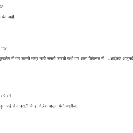
06
ा येत नाही.
1:19
े पीठ कुटलेय मी पण चटणी मात्र नाही जमली फारशी कधी पण आता शिकेनच मी ....आईकडे अजुनह
 16:19
अजुन आहे.विज नसली कि हा विठोबा धाऊन येतो मदतीला.