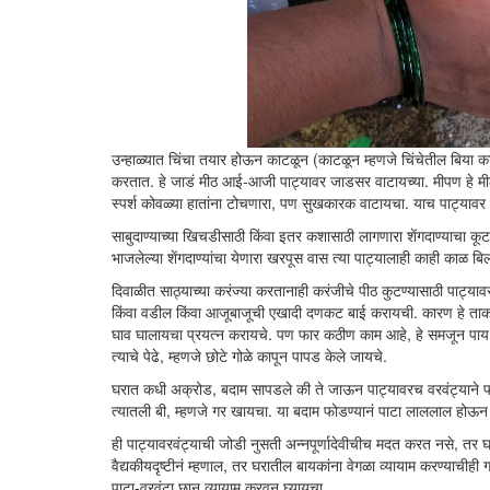
उन्हाळ्यात चिंचा तयार होऊन काटळून (काटळून म्हणजे चिंचेतील बिया का
करतात. हे जाडं मीठ आई-आजी पाट्यावर जाडसर वाटायच्या. मीपण हे मीठ
स्पर्श कोवळ्या हातांना टोचणारा, पण सुखकारक वाटायचा. याच पाट्यावर
साबुदाण्याच्या खिचडीसाठी किंवा इतर कशासाठी लागणारा शेंगदाण्याच
भाजलेल्या शेंगदाण्यांचा येणारा खरपूस वास त्या पाट्यालाही काही काळ बिल
दिवाळीत साठ्याच्या करंज्या करतानाही करंजीचे पीठ कुटण्यासाठी पाट्य
किंवा वडील किंवा आजूबाजूची एखादी दणकट बाई करायची. कारण हे ताकदी
घाव घालायचा प्रयत्न करायचे. पण फार कठीण काम आहे, हे समजून पाय माग
त्याचे पेढे, म्हणजे छोटे गोळे कापून पापड केले जायचे.
घरात कधी अक्रोड, बदाम सापडले की ते जाऊन पाट्यावरच वरवंट्याने फ
त्यातली बी, म्हणजे गर खायचा. या बदाम फोडण्यानं पाटा लाललाल होऊन
ही पाट्यावरवंट्याची जोडी नुसती अन्नपूर्णादेवीचीच मदत करत नसे, तर
वैद्यकीयदृष्टीनं म्हणाल, तर घरातील बायकांना वेगळा व्यायाम करण्याचीह
पाटा-वरवंटा छान व्यायाम करवून घ्यायचा.