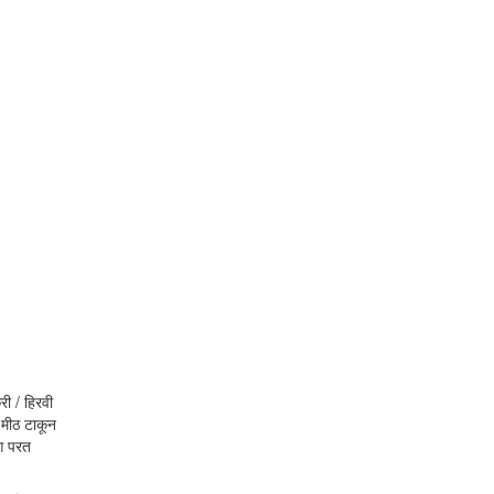
ी / हिरवी
, मीठ टाकून
मग परत