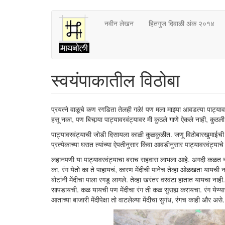
Skip
नवीन लेखन
हितगुज दिवाळी अंक २०१४
to
main
content
स्वयंपाकातील विठोबा
प्रयत्ने वाळूचे कण रगडिता तेलही गळे! पण मला माझ्या आवडत्या पाट्याव
हसू नका, पण बिचार्‍या पाट्यावरवंट्यावर मी कुठले गाणे ऐकले नाही, कुठली
पाट्यावरवंट्याची जोडी दिसायला काळी कुळकुळीत. जणू विठोबारखुमाईची ज
प्रत्येकाच्या घरात त्यांच्या ऐपतीनुसार किंवा आवडीनुसार पाट्यावरवंट्या
लहानपणी या पाट्यावरवंट्याचा बराच सहवास लाभला आहे. अगदी कळत नव्ह
का, रंग येतो का ते पाहायचं, कारण मेंदीची पानेच तेव्हा ओळखता यायची नाह
बोटांनी मेंदीचा पाला रगडू लागले. तेव्हा खरंतर वरवंटा हातात यायचा न
सापडायची. कळ यायची पण मेंदीचा रंग ती कळ सुसह्य करायचा. रंग येण्
आताच्या बाजारी मेंदीपेक्षा तो वाटलेल्या मेंदीचा सुगंध, रंगच काही और असे.