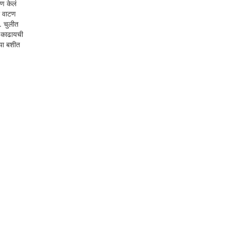
टण केलं
र वाटण
. चुलीत
ं काढायची
्या बशीत