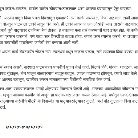
ठेचून काढेन/आपटेन, वरवंटा घालेन डोक्यात/टाळक्यात अशा धमक्या घराघरातून ऐकू यायच्या.
े. आठवड्यातून किंवा पंधरा दिवसांतून एकदातरी त्या काळी पाथरवट, किंवा पाट्याला टाकी लावण
 बोलवून पाट्याला टाकी लावून घेत असे. ही टाकी लावणारा एक लोखंडी जाड तासणी पाट्यावर 
माणे पूर्ण पाट्यावर टाकीच्या रेषा ठोकत. हे बघताना मला तसं करण्याची फार इच्छा होई. मी कध
 प्रयत्न करायचे. पण पाटा फार शिस्तीचा कडक होता. ज्याचं काम त्यानंच करावे, या तत्त्वाच
का शब्दाचीही गाळलेल्या जागेची रेषा बनवता आली नाही.
आपलं कार्य शेवटपर्यंत सोडत नसे. स्वतःला मधून खड्डा पडला, तरी खालच्या किंवा वरच्या बाज
ानाचं स्थान असते. बारशात पाट्यावरच पाचवीचं पूजन केलं जातं. पिठाचे दिवे, मोदक, थापट्या, लाट
कापड गुंडाळून, चेन घालून बाळाप्रमाणं नटवूनथटवून, त्याला पाळण्यात झोपवून, त्याचे लाड केल
्रमाणे अलगद उचलून, खालीवर करून नामकरणाच्या विधीतही समाविष्ट केलं जातं.
 जागा आता स्वयंपाकघरात अगदी ओट्यावर मिक्सरनं घेतली आहे. आजच्या धावपळीच्या जीवनात
. म्हणून आमच्या पडवीत मी अजून हा पाटावरवंटा जतन करून ठेवला आहे. वर्षातून एकदादोनदा
 साठ्याच्या करंजीचे पीठही मी दिवाळीत या पाट्यावरवंट्यावर कुटते. असं पीठ कुटताना किंवा व
टतं.