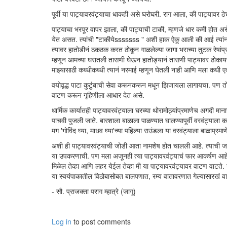
पूर्वी या पाट्यावरवंट्याचा धाकही असे घरोघरी. राग आला, की पाट्यावर 
पाट्याचा भरपूर वापर झाला, की पाट्याची टाकी, म्हणजे धार कमी होत अस
येत असत. त्यांची "टाकीयेsssssss " अशी हाक ऐकू आली की आई त्यांना
त्यावर हातोडीनं ठकठक करत ठोकून गाळलेल्या जागा भराच्या तुटक रेषांप्र
म्हणून आमच्या घरातली तासणी घेऊन हातोड्यानं तासणी पाट्यावर ठोकायचा
माझ्यासाठी कध्धीकध्धी त्यानं नरमाई म्हणून घेतली नाही आणि मला कधी ए
वयोवृद्ध पाटा कुटुंबाची सेवा करूनकरून मधून झिजायला लागायचा. पण तो 
वाटण करून गृहिणीला आधार देत असे.
धार्मिक कार्यातही पाट्यावरवंट्याला घरच्या थोरामोठ्यांप्रमाणेच अगदी म
पाचवी पुजली जाते. बारशाला बाळाला पाळण्यात घालण्यापूर्वी वरवंट्याला 
मग 'गोविंद घ्या, माधव घ्या'च्या पहिल्या राउंडला या वरवंट्याला बाळाप
अशी ही पाट्यावरवंट्याची जोडी आता नामशेष होत चालली आहे. त्याची
या उपकरणाची. पण मला अजूनही त्या पाट्यावरवंट्याचं फार आकर्षण आहे
मिळेल तेव्हा आणि लहर येईल तेव्हा मी या पाट्यावरवंट्यावर वाटण वाटते.
या स्वयंपाकातील विठोबासोबत बालपणात, रम्य वातावरणात गेल्यासारखं वा
- सौ. प्राजक्ता पराग म्हात्रे (जागू)
Log in
to post comments