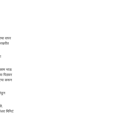
ाचा वापर
 खरखरीत
ा
े काम भाऊ
या पिठावर
ट्या करून
ोडून
से.
ंधरा मिनिटं