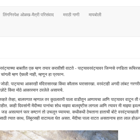
लिंगनिरपेक्ष ओळख-मैत्री परिसंवाद
मराठी गाणी
मायबोली
रवंट्याच्या बाबतीत एक म्हण तयार करावीशी वाटते - पाट्यावरवंट्यावर जिन्नसे रगडिता रूचिरस
 चांगली म्हण ऐकली नाही, म्हणून हा प्रयत्न.
ोडी. पाट्याचा आकारही मंदिरासारखा किंवा कौलारू घरासारखा. वरवंटाही अगदी लांबट गरगरीत. 
चे छोटे किंवा मोठे आकारमान ठरलेले असायचे.
ते तेव्हा, बालपणात म्हणाल तर कुठलातरी पाला वाडीतून आणायचा आणि पाट्यावर वाटून ती मे
ीत. काही दिवसांनी मेंदीच्या पानांचा शोध माझ्या बालदृष्टीस लागला आणि त्यावर मी माझ्या इवल्य
ाही. जड असल्यानं फार कष्टानं तो उचलून घ्यायचा. कधीकधी ठेचताना हाताची बोटे वरवंट्याखाली
यासाठी त्यात काथ, लिंबूरसही वाटायला घेत असत. मेंदीचा पाला वाटत असतानाच हात लाल होऊ