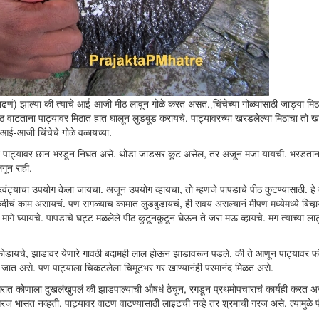
ढणं) झाल्या की त्याचे आई-आजी मीठ लावून गोळे करत असत. चि़ंचेच्या गोळ्यांसाठी जाड्या मिठ
 वाटताना पाट्यावर मिठात हात घालून लुडबूड करायचे. पाट्यावरच्या खरडलेल्या मिठाचा तो
 आई-आजी चिंचेचे गोळे वळायच्या.
ा कूट पाट्यावर छान भरडून निघत असे. थोडा जाडसर कूट असेल, तर अजून मजा यायची. भरडतान
गून राही.
ावरवंट्याचा उपयोग केला जायचा. अजून उपयोग व्हायचा, तो म्हणजे पापडाचे पीठ कुटण्यासाठी. ह
चं काम असायचं. पण सगळ्याच कामात लुडबुडायचं, ही सवय असल्यानं मीपण मध्येमध्ये बिचार्‍
े घ्यायचे. पापडाचे घट्ट मळलेले पीठ कुटूनकुटून घेऊन ते जरा मऊ व्हायचे. मग त्याच्या ला
ोडायचे, झाडावर येणारे गावठी बदामही लाल होऊन झाडावरून पडले, की ते आणून पाट्यावर फ
 जात असे. पण पाट्याला चिकटलेला चिमूटभर गर खाण्यानंही परमानंद मिळत असे.
 घरात कोणाला दुखलंखुपलं की झाडपाल्याची औषधं ठेचून, रगडून प्रथमोपचाराचं कार्यही करत अ
ी गरज भासत नव्हती. पाट्यावर वाटण वाटण्यासाठी लाइटची नव्हे तर श्रमाची गरज असे. त्यामुळे प