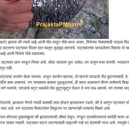
ढणं) झाल्या की त्याचे आई-आजी मीठ लावून गोळे करत असत. चि़ंचेच्या गोळ्यांसाठी जाड्या मिठ
 वाटताना पाट्यावर मिठात हात घालून लुडबूड करायचे. पाट्यावरच्या खरडलेल्या मिठाचा तो
 आई-आजी चिंचेचे गोळे वळायच्या.
ा कूट पाट्यावर छान भरडून निघत असे. थोडा जाडसर कूट असेल, तर अजून मजा यायची. भरडतान
गून राही.
ावरवंट्याचा उपयोग केला जायचा. अजून उपयोग व्हायचा, तो म्हणजे पापडाचे पीठ कुटण्यासाठी. ह
चं काम असायचं. पण सगळ्याच कामात लुडबुडायचं, ही सवय असल्यानं मीपण मध्येमध्ये बिचार्‍
े घ्यायचे. पापडाचे घट्ट मळलेले पीठ कुटूनकुटून घेऊन ते जरा मऊ व्हायचे. मग त्याच्या ला
ोडायचे, झाडावर येणारे गावठी बदामही लाल होऊन झाडावरून पडले, की ते आणून पाट्यावर फ
 जात असे. पण पाट्याला चिकटलेला चिमूटभर गर खाण्यानंही परमानंद मिळत असे.
 घरात कोणाला दुखलंखुपलं की झाडपाल्याची औषधं ठेचून, रगडून प्रथमोपचाराचं कार्यही करत अ
ी गरज भासत नव्हती. पाट्यावर वाटण वाटण्यासाठी लाइटची नव्हे तर श्रमाची गरज असे. त्यामुळे प