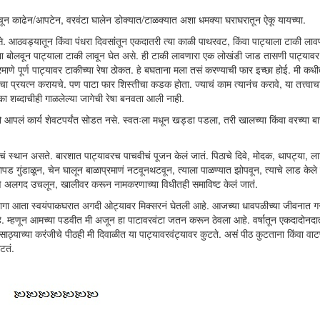
ठेचून काढेन/आपटेन, वरवंटा घालेन डोक्यात/टाळक्यात अशा धमक्या घराघरातून ऐकू यायच्या.
े. आठवड्यातून किंवा पंधरा दिवसांतून एकदातरी त्या काळी पाथरवट, किंवा पाट्याला टाकी लावण
 बोलवून पाट्याला टाकी लावून घेत असे. ही टाकी लावणारा एक लोखंडी जाड तासणी पाट्यावर 
माणे पूर्ण पाट्यावर टाकीच्या रेषा ठोकत. हे बघताना मला तसं करण्याची फार इच्छा होई. मी कध
 प्रयत्न करायचे. पण पाटा फार शिस्तीचा कडक होता. ज्याचं काम त्यानंच करावे, या तत्त्वाच
का शब्दाचीही गाळलेल्या जागेची रेषा बनवता आली नाही.
आपलं कार्य शेवटपर्यंत सोडत नसे. स्वतःला मधून खड्डा पडला, तरी खालच्या किंवा वरच्या बाज
ानाचं स्थान असते. बारशात पाट्यावरच पाचवीचं पूजन केलं जातं. पिठाचे दिवे, मोदक, थापट्या, लाट
कापड गुंडाळून, चेन घालून बाळाप्रमाणं नटवूनथटवून, त्याला पाळण्यात झोपवून, त्याचे लाड केल
्रमाणे अलगद उचलून, खालीवर करून नामकरणाच्या विधीतही समाविष्ट केलं जातं.
 जागा आता स्वयंपाकघरात अगदी ओट्यावर मिक्सरनं घेतली आहे. आजच्या धावपळीच्या जीवनात
. म्हणून आमच्या पडवीत मी अजून हा पाटावरवंटा जतन करून ठेवला आहे. वर्षातून एकदादोनदा
 साठ्याच्या करंजीचे पीठही मी दिवाळीत या पाट्यावरवंट्यावर कुटते. असं पीठ कुटताना किंवा व
टतं.