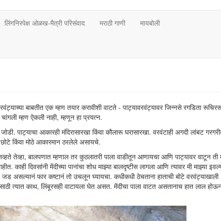
लिंगनिरपेक्ष ओळख-मैत्री परिसंवाद
मराठी गाणी
मायबोली
रवंट्याच्या बाबतीत एक म्हण तयार करावीशी वाटते - पाट्यावरवंट्यावर जिन्नसे रगडिता रूचिरस
 चांगली म्हण ऐकली नाही, म्हणून हा प्रयत्न.
ोडी. पाट्याचा आकारही मंदिरासारखा किंवा कौलारू घरासारखा. वरवंटाही अगदी लांबट गरगरीत. 
चे छोटे किंवा मोठे आकारमान ठरलेले असायचे.
ते तेव्हा, बालपणात म्हणाल तर कुठलातरी पाला वाडीतून आणायचा आणि पाट्यावर वाटून ती मे
ीत. काही दिवसांनी मेंदीच्या पानांचा शोध माझ्या बालदृष्टीस लागला आणि त्यावर मी माझ्या इवल्य
ाही. जड असल्यानं फार कष्टानं तो उचलून घ्यायचा. कधीकधी ठेचताना हाताची बोटे वरवंट्याखाली
यासाठी त्यात काथ, लिंबूरसही वाटायला घेत असत. मेंदीचा पाला वाटत असतानाच हात लाल होऊ