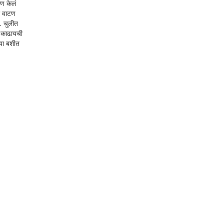
टण केलं
र वाटण
. चुलीत
ं काढायची
्या बशीत