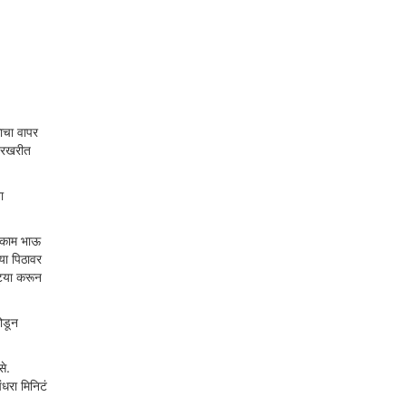
ाचा वापर
 खरखरीत
ा
े काम भाऊ
या पिठावर
ट्या करून
ोडून
से.
ंधरा मिनिटं