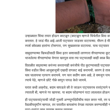
उन्हाळ्यात चिंचा तयार होऊन काटळून (काटळून म्हणजे चिंचेतील बिया का
करतात. हे जाडं मीठ आई-आजी पाट्यावर जाडसर वाटायच्या. मीपण हे मीठ
स्पर्श कोवळ्या हातांना टोचणारा, पण सुखकारक वाटायचा. याच पाट्यावर
साबुदाण्याच्या खिचडीसाठी किंवा इतर कशासाठी लागणारा शेंगदाण्याच
भाजलेल्या शेंगदाण्यांचा येणारा खरपूस वास त्या पाट्यालाही काही काळ बिल
दिवाळीत साठ्याच्या करंज्या करतानाही करंजीचे पीठ कुटण्यासाठी पाट्य
किंवा वडील किंवा आजूबाजूची एखादी दणकट बाई करायची. कारण हे ताकदी
घाव घालायचा प्रयत्न करायचे. पण फार कठीण काम आहे, हे समजून पाय माग
त्याचे पेढे, म्हणजे छोटे गोळे कापून पापड केले जायचे.
घरात कधी अक्रोड, बदाम सापडले की ते जाऊन पाट्यावरच वरवंट्याने फ
त्यातली बी, म्हणजे गर खायचा. या बदाम फोडण्यानं पाटा लाललाल होऊन
ही पाट्यावरवंट्याची जोडी नुसती अन्नपूर्णादेवीचीच मदत करत नसे, तर
वैद्यकीयदृष्टीनं म्हणाल, तर घरातील बायकांना वेगळा व्यायाम करण्याचीह
पाटा-वरवंटा छान व्यायाम करवून घ्यायचा.