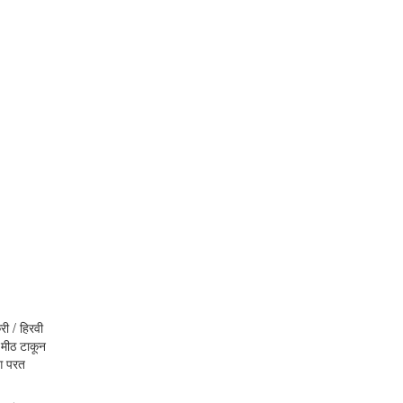
ी / हिरवी
, मीठ टाकून
मग परत