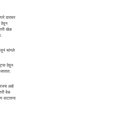
ारे दारावर
ठेवून
ीतरी खेळ
ा.
ूनं चांगले
्या ठेवून
े जातात.
 गरजच आहे
तरी वेळ
ाटण वाटताना