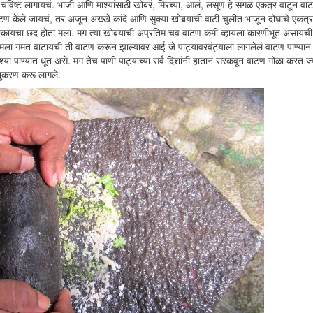
चविष्ट लागायचं. भाजी आणि माश्यांसाठी खोबरं, मिरच्या, आलं, लसूण हे सगळं एकत्र वाटून वा
ण केले जायचं, तर अजून अख्खे कांदे आणि सुक्या खोबर्‍याची वाटी चुलीत भाजून दोघांचे एकत्
टाकायचा छंद होता मला. मग त्या खोबर्‍याची अप्रतिम चव वाटण कमी व्हायला कारणीभूत असायची
चे. मला गंमत वाटायची ती वाटण करून झाल्यावर आई जे पाट्यावरवंट्याला लागलेलं वाटण पाण्यान
्याश्या पाण्यात धूत असे. मग तेच पाणी पाट्याच्या सर्व दिशांनी हातानं सरकवून वाटण गोळा करत ज
नुकरण करू लागले.