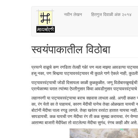
Skip
नवीन लेखन
हितगुज दिवाळी अंक २०१४
to
main
content
स्वयंपाकातील विठोबा
प्रयत्ने वाळूचे कण रगडिता तेलही गळे! पण मला माझ्या आवडत्या पाट्याव
हसू नका, पण बिचार्‍या पाट्यावरवंट्यावर मी कुठले गाणे ऐकले नाही, कुठली
पाट्यावरवंट्याची जोडी दिसायला काळी कुळकुळीत. जणू विठोबारखुमाईची ज
प्रत्येकाच्या घरात त्यांच्या ऐपतीनुसार किंवा आवडीनुसार पाट्यावरवंट्या
लहानपणी या पाट्यावरवंट्याचा बराच सहवास लाभला आहे. अगदी कळत नव्ह
का, रंग येतो का ते पाहायचं, कारण मेंदीची पानेच तेव्हा ओळखता यायची नाह
बोटांनी मेंदीचा पाला रगडू लागले. तेव्हा खरंतर वरवंटा हातात यायचा न
सापडायची. कळ यायची पण मेंदीचा रंग ती कळ सुसह्य करायचा. रंग येण्
आताच्या बाजारी मेंदीपेक्षा तो वाटलेल्या मेंदीचा सुगंध, रंगच काही और असे.