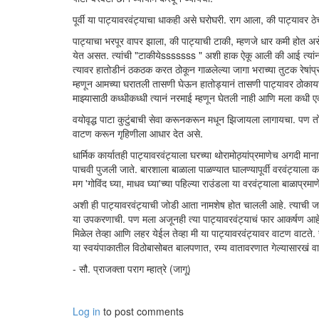
पूर्वी या पाट्यावरवंट्याचा धाकही असे घरोघरी. राग आला, की पाट्यावर 
पाट्याचा भरपूर वापर झाला, की पाट्याची टाकी, म्हणजे धार कमी होत अस
येत असत. त्यांची "टाकीयेsssssss " अशी हाक ऐकू आली की आई त्यांना
त्यावर हातोडीनं ठकठक करत ठोकून गाळलेल्या जागा भराच्या तुटक रेषांप्र
म्हणून आमच्या घरातली तासणी घेऊन हातोड्यानं तासणी पाट्यावर ठोकायचा
माझ्यासाठी कध्धीकध्धी त्यानं नरमाई म्हणून घेतली नाही आणि मला कधी ए
वयोवृद्ध पाटा कुटुंबाची सेवा करूनकरून मधून झिजायला लागायचा. पण तो 
वाटण करून गृहिणीला आधार देत असे.
धार्मिक कार्यातही पाट्यावरवंट्याला घरच्या थोरामोठ्यांप्रमाणेच अगदी म
पाचवी पुजली जाते. बारशाला बाळाला पाळण्यात घालण्यापूर्वी वरवंट्याला 
मग 'गोविंद घ्या, माधव घ्या'च्या पहिल्या राउंडला या वरवंट्याला बाळाप
अशी ही पाट्यावरवंट्याची जोडी आता नामशेष होत चालली आहे. त्याची
या उपकरणाची. पण मला अजूनही त्या पाट्यावरवंट्याचं फार आकर्षण आहे
मिळेल तेव्हा आणि लहर येईल तेव्हा मी या पाट्यावरवंट्यावर वाटण वाटते.
या स्वयंपाकातील विठोबासोबत बालपणात, रम्य वातावरणात गेल्यासारखं वा
- सौ. प्राजक्ता पराग म्हात्रे (जागू)
Log in
to post comments