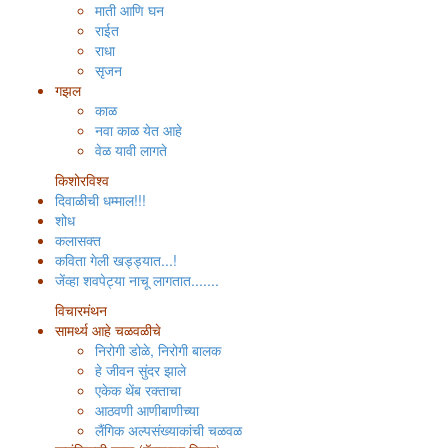
माती आणि घन
राईत
राधा
सृजन
गझल
काळ
नवा काळ येत आहे
वेळ यावी लागते
किशोरविश्व
दिवाळीची धम्माल!!!
शोध
कलासक्त
कविता गेली खड्ड्यात...!
जेंव्हा शवपेट्या नाचू लागतात.......
विचारमंथन
सामर्थ्य आहे चळवळीचे
निरोगी डोळे, निरोगी बालक
हे जीवन सुंदर झाले
एकेक थेंब रक्ताचा
आठवणी आणीबाणीच्या
लैंगिक अल्पसंख्याकांची चळवळ