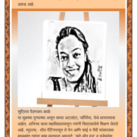
आवड आहे.
सुप्रिया पैठणकर-काळे
या मूळच्या पुण्याच्या असून सध्या अटलांटा, जॉर्जिया, येथे वास्तव्यास
आहेत. अभिनव कला महाविद्यालयातून त्यांनी चित्रकलेचे शिक्षण घेतले
आहे. म्यूरल्स् - वॉल पेंटिंगपासून ते पेन आणि शाई व मेंदी यांसारख्या
माध्यमांत त्यांना काम करायला आवडते. 'क्ले ऑन वूड' व फ्रेमलेस