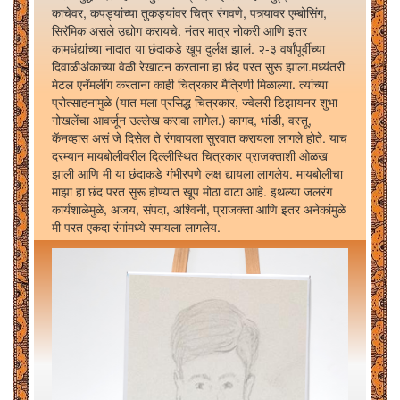
काचेवर, कपड्यांच्या तुकड्यांवर चित्र रंगवणे, पत्र्यावर एम्बोसिंग,
सिरॅमिक असले उद्योग करायचे. नंतर मात्र नोकरी आणि इतर
कामधंद्यांच्या नादात या छंदाकडे खूप दुर्लक्ष झालं. २-३ वर्षांपूर्वीच्या
दिवाळीअंकाच्या वेळी रेखाटन करताना हा छंद परत सुरू झाला.मध्यंतरी
मेटल एनॅमलींग करताना काही चित्रकार मैत्रिणी मिळाल्या. त्यांच्या
प्रोत्साहनामुळे (यात मला प्रसिद्ध चित्रकार, ज्वेलरी डिझायनर शुभा
गोखलेंचा आवर्जून उल्लेख करावा लागेल.) कागद, भांडी, वस्तू,
कॅनव्हास असं जे दिसेल ते रंगवायला सुरवात करायला लागले होते. याच
दरम्यान मायबोलीवरील दिल्लीस्थित चित्रकार प्राजक्ताशी ओळख
झाली आणि मी या छंदाकडे गंभीरपणे लक्ष द्यायला लागलेय. मायबोलीचा
माझा हा छंद परत सुरू होण्यात खूप मोठा वाटा आहे. इथल्या जलरंग
कार्यशाळेमुळे, अजय, संपदा, अश्विनी, प्राजक्ता आणि इतर अनेकांमुळे
मी परत एकदा रंगांमध्ये रमायला लागलेय.