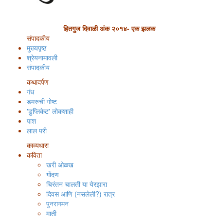
हितगुज दिवाळी अंक २०१४- एक झलक
संपादकीय
मुख्यपृष्ठ
श्रेयनामावली
संपादकीय
कथादर्पण
गंध
डमरुची गोष्ट
'डुप्लिकेट' लोकशाही
पाश
लाल परी
काव्यधारा
कविता
खरी ओळख
गोंदण
चिरंतन चालती या येरझारा
दिवस आणि (नसलेली?) रात्र
पुनरागमन
माती