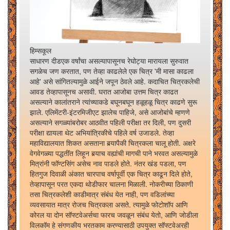
हिम्सकूल
साधारण दीडएक वर्षांचा असल्यापासूनच रेघोट्या मारायला सुरुवात
सगळेच जण करतात, पण तेव्हा काढलेले एक चित्र 'मी मासा काढला
आहे' असे सांगितल्यामुळे आईने जपून ठेवले आहे. कदाचित चित्रकलेची
आवड तेव्हापासूनच असावी. घरात आजोबा उत्तम चित्र काढत
असल्याने कालांतराने त्यांच्याकडे बघूनबघून हळूहळू चित्र काढणे सुरू
झाले. एलिमेंटरी-इंटरमिजीएट झालेच पाहिजे, असे आजोबांचे म्हणणे
असल्याने सगळ्यांबरोबर आठवीत पहिली परीक्षा तर दिली, पण दुसरी
परीक्षा द्यायला थेट अभियांत्रिकीचे पहिले वर्ष उजाडले. तेव्हा
महाविद्यालयात शिकत असताना बर्‍यापैकी चित्रकला चालू होती. अक्षरे
वेगवेगळ्या पद्धतींत लिहून बर्‍याच वह्यांची मागची पाने भरवत असल्यामुळे
मित्रांनी फॉण्टसिंग असेच नाव पाडले होते. नंतर खंड पडला, पण
हितगुज दिवाळी अंकात चारपाच वर्षापूर्वी एक चित्र काढून दिले होते,
तेव्हापासून परत एकदा थोडीफार चालना मिळाली. नोकरीच्या ठिकाणी
तसा चित्रकलेशी काडीमात्र संबंध येत नाही, पण वडिलांच्या
व्यवसायात मात्र रोजच चित्रकला असते. त्यामुळे फोटोशॉप आणि
कोरल या दोन सॉफ्टवेअर्सचा फारच जवळून संबंध येतो, आणि जोडीला
विलकॉम हे संगणकीय भरतकाम करण्यासाठी उपयुक्त सॉफ्टवेअरही