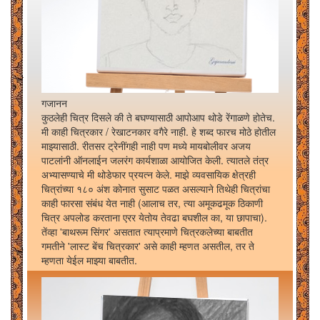
गजानन
कुठलेही चित्र दिसले की ते बघण्यासाठी आपोआप थोडे रेंगाळणे होतेच.
मी काही चित्रकार / रेखाटनकार वगैरे नाही. हे शब्द फारच मोठे होतील
माझ्यासाठी. रीतसर ट्रेनींगही नाही पण मध्ये मायबोलीवर अजय
पाटलांनी ऑनलाईन जलरंग कार्यशाळा आयोजित केली. त्यातले तंत्र
अभ्यासण्याचे मी थोडेफार प्रयत्न केले. माझे व्यवसायिक क्षेत्रही
चित्रांच्या १८० अंश कोनात सुसाट पळत असल्याने तिथेही चित्रांचा
काही फारसा संबंध येत नाही (आलाच तर, त्या अमूकढमूक ठिकाणी
चित्र अपलोड करताना एरर येतोय तेवढा बघशील का, या छापाचा).
तेंव्हा 'बाथरूम सिंगर' असतात त्याप्रमाणे चित्रकलेच्या बाबतीत
गमतीने 'लास्ट बेंच चित्रकार' असे काही म्हणत असतील, तर ते
म्हणता येईल माझ्या बाबतीत.