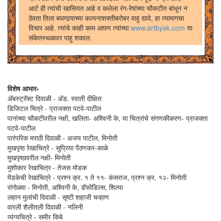
आर्ट ही त्यांची खासियत आहे व कलेला रंग-रेषांच्या चौकटीत बांधून न
ठेवता तिला बघणार्‍याच्या कल्पनाशक्तीबरोबर वाहू द्यावे, हा त्यामागचा
विचार आहे. त्यांचे काही काम आपण त्यांच्या
www.artbysk.com
या
संकेतस्थळावर पाहू शकाल.
विशेष आभार-
अ‍ॅबस्ट्रॅक्ट दिवाळी - अ‍ॅड. स्वाती दीक्षित
डिजिटल चित्रे - प्राजक्ता पटवे-पाटील
पानांच्या चौकटीवरील नक्षी, खलिता- अश्विनी के, या चित्रांचे संगणकीकरण- प्राजक्ता
पटवे-पाटील
पारंपरिक मराठी दिवाळी - अजय पाटील, मिनोती
मुखपृष्ठ रेखाचित्रे - सुप्रिया पैठणकर-काळे
मुखपृष्ठावरील नक्षी- मिनोती
मुशोकार रेखाचित्र - तेजस मोडक
मेंडकेची रेखाचित्रे - प्रश्न क्र. १ ते ११- कंसराज, प्रश्न क्र. १२- मिनोती
रांगोळ्या - मिनोती, अश्विनी के, डॅफोडिल्स, शिल्पा
लहान मुलांची दिवाळी - सृष्टी शहाजी चव्हाण
वारली शैलीतली दिवाळी - नलिनी
व्यंग्यचित्रे - समीर किबे