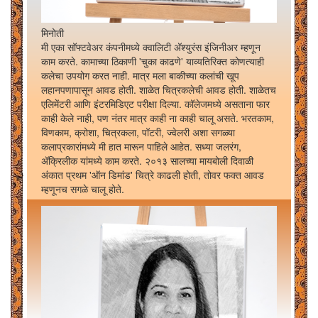
मिनोती
मी एका सॉफ्टवेअर कंपनीमध्ये क्वालिटी अ‍ॅश्युरंस इंजिनीअर म्हणून
काम करते. कामाच्या ठिकाणी 'चुका काढणे' याव्यतिरिक्त कोणत्याही
कलेचा उपयोग करत नाही. मात्र मला बाकीच्या कलांची खूप
लहानपणापासून आवड होती. शाळेत चित्रकलेची आवड होती. शाळेतच
एलिमेंटरी आणि इंटरमिडिएट परीक्षा दिल्या. कॉलेजमध्ये असताना फार
काही केले नाही, पण नंतर मात्र काही ना काही चालू असते. भरतकाम,
विणकाम, क्रोशा, चित्रकला, पॉटरी, ज्वेलरी अशा सगळ्या
कलाप्रकारांमध्ये मी हात मारून पाहिले आहेत. सध्या जलरंग,
अ‍ॅक्रिलीक यांमध्ये काम करते. २०१३ सालच्या मायबोली दिवाळी
अंकात प्रथम 'ऑन डिमांड' चित्रे काढली होती, तोवर फक्त आवड
म्हणूनच सगळे चालू होते.