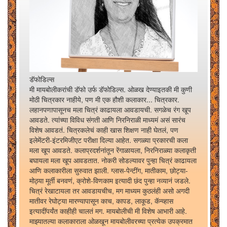
डॅफोडिल्स
मी मायबोलीकरांची डॅफो उर्फ डॅफोडिल्स. ओळख देण्याइतकी मी कुणी
मोठी चित्रकार नाहीये, पण मी एक हौशी कलाकार... चित्रकार.
लहानपणापासूनच मला चित्रं काढायला आवडायची. सगळेच रंग खूप
आवडते. त्यांच्या विविध संगती आणि निरनिराळी माध्यमं असं सारंच
विशेष आवडतं. चित्रकलेचं काही खास शिक्षण नाही घेतलं, पण
इलेमेंटरी-इंटरमिजीएट परीक्षा दिल्या आहेत. सगळ्या प्रकारची कला
मला खूप आवडते. कलाप्रदर्शनांतून रेंगाळायला, निरनिराळ्या कलाकृती
बघायला मला खूप आवडतात. नोकरी सोडल्यावर पुन्हा चित्रं काढायला
आणि कलाकारीला सुरुवात झाली. ग्लास-पेन्टींग, मातीकाम, छोट्या-
मोठ्या मूर्ती बनवणं, क्रोशे-विणकाम इत्यादी छंद पुन्हा नव्यानं जडले.
चित्रं रेखाटायला तर आवडायचीच, मग माध्यम कुठलंही असो अगदी
मातीवर रेघोट्या मारण्यापासून काच, कापड, लाकूड, कॅन्व्हास
इत्यादींपर्यंत काहीही चालतं मग. मायबोलीची मी विशेष आभारी आहे.
माझ्यातल्या कलाकाराला ओळखून मायबोलीवरच्या प्रत्येक उपक्रमात