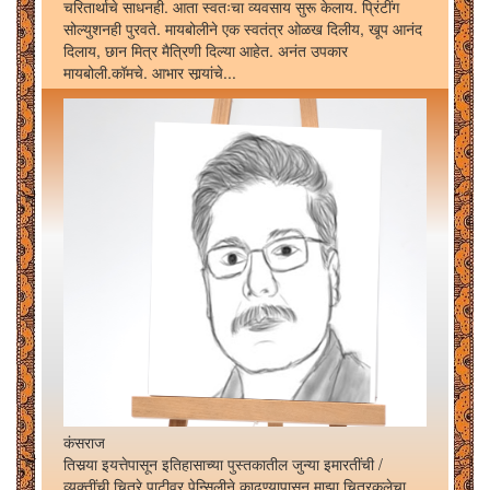
चरितार्थाचे साधनही. आता स्वतःचा व्यवसाय सुरू केलाय. प्रिंटींग
सोल्युशनही पुरवते. मायबोलीने एक स्वतंत्र ओळख दिलीय, खूप आनंद
दिलाय, छान मित्र मैत्रिणी दिल्या आहेत. अनंत उपकार
मायबोली.कॉमचे. आभार सार्‍यांचे...
कंसराज
तिसर्‍या इयत्तेपासून इतिहासाच्या पुस्तकातील जुन्या इमारतींची /
व्यक्तींची चित्रे पाटीवर पेन्सिलीने काढण्यापासून माझा चित्रकलेचा