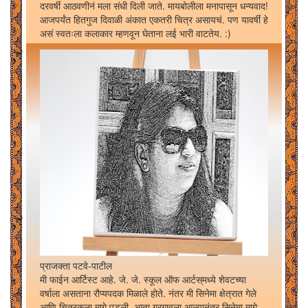
दरवर्षी आठवणीनं मला संधी दिली जाते. मायबोलीला मनापासून धन्यवाद!
आजपर्यंत हितगुज दिवाळी अंकात एकतरी चित्र असायचं. पण यावर्षी हे
असं स्वतःला कलाकार म्हणवून घेताना लई भारी वाटतेय. :)
प्राजक्ता पटवे-पाटील
मी फाईन आर्टिस्ट आहे. जे. जे. स्कूल ऑफ आर्टस्‌मध्ये शेवटच्या
वर्षाला असताना रौप्यपदक मिळाले होते. नंतर मी सिनेमा क्षेत्रात गेले
आणि चित्रकला मागे पडली. आता गुरगावला आल्यानंतर सिनेमा मागे