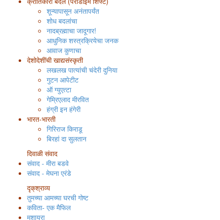
क्रांतिकारी बदल (पॅराडाइम शिफ्ट)
शून्यापासून अनंतापर्यंत
शोध बदलांचा
नादब्रह्माचा जादूगार!
आधुनिक शस्त्रक्रियेचा जनक
आवाज कुणाचा
देशोदेशींची खाद्यसंस्कृती
लखलख पात्यांची चंदेरी दुनिया
गुटन आपेटीट
ऑ ग्युएत्टा
गेम्रिएलाद मीरवित
हंग्री इन हंगेरी
भारत-भारती
गिरिराज किराडू
बिरहां दा सुलतान
दिवाळी संवाद
संवाद - मीरा बडवे
संवाद - मेघना एरंडे
दृक्‌श्राव्य
तुमच्या आमच्या घरची गोष्ट
कविता- एक मैफिल
मुशायरा