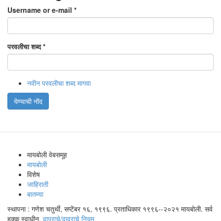
Username or e-mail
*
परवलीचा शब्द
*
नवीन परवलीचा शब्द मागवा
येण्याची नोंद
मायबोली वेबसमूह
मायबोली
विशेष
जाहिराती
बातम्या
स्थापना : गणेश चतुर्थी, सप्टेंबर १६, १९९६. प्रताधिकार १९९६--२०२१ मायबोली. सर्व
हक्क स्वाधीन.
वापराचे/वावराचे नियम