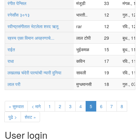
रंगीत पेन्सिल
मंजूडी
33
मंगळ., 1
रनेसाँस ३०१३
भारती..
12
गुरु., 12
रवीन्द्रसंगीतात भेटलेला शरद ऋतू
rar
12
रवि., 12/
रहस्य एका विमान अपहरणाचे...
लाल टोपी
29
बुध., 11/
राईत
भुईकमळ
15
बुध., 11/
राधा
कविन
17
रवि., 11/
लखलख चंदेरी पात्यांची न्यारी दुनिया
सावली
19
रवि., 11/
लाल परी
मुग्धमानसी
18
गुरु., 07
« सुरुवात
< मागे
1
2
3
4
5
6
7
8
पुढे >
शेवट »
User login