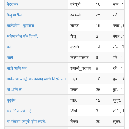
बेदरकार
बागेश्री
10
सोम., 11
बैजू पाटील
श्यामली
25
रवि., 11/
बॉर्डरलेस - मुलाखत
शैलजा
15
मंगळ., 0
भविष्यातील एके दिवशी...
शितु
2
मंगळ., 1
मन
क्रांति
14
सोम., 01
माती
शिल्पा गडमडे
9
रवि., 11/
माती आणि घन
रूपाली_परांजपे
6
रवि., 11/
मार्केसचा जादुई वास्तववाद आणि तिसरे जग
नंदन
12
बुध., 12/
मी आणि ती
केदार
26
बुध., 11/
मृद्गंध
जाई.
12
शुक्र., 1
यंदा भिजायचं नाही
Vini
3
शनि., 11
या छंदावर जपुनी प्रेम करावे...
प्रिया
20
शुक्र., 0