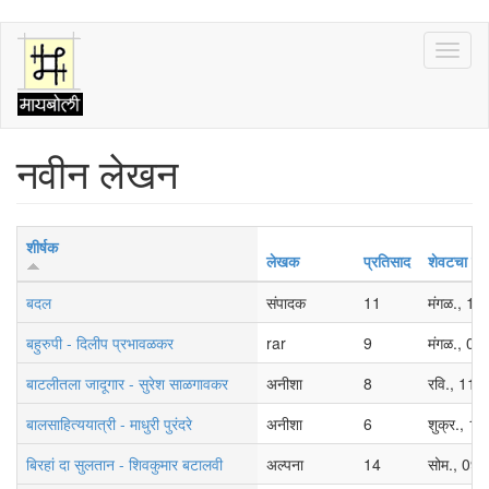
Skip
Toggl
to
naviga
main
content
नवीन लेखन
शीर्षक
लेखक
प्रतिसाद
शेवटचा प्र
बदल
संपादक
11
मंगळ., 1
बहुरुपी - दिलीप प्रभावळकर
rar
9
मंगळ., 0
बाटलीतला जादूगार - सुरेश साळगावकर
अनीशा
8
रवि., 11/
बालसाहित्ययात्री - माधुरी पुरंदरे
अनीशा
6
शुक्र., 1
बिरहां दा सुलतान - शिवकुमार बटालवी
अल्पना
14
सोम., 09