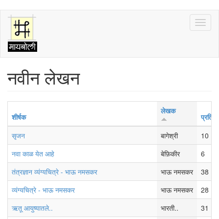
Skip
Toggl
to
naviga
main
content
नवीन लेखन
लेखक
शीर्षक
प्रतिस
सृजन
बागेश्री
10
नवा काळ येत आहे
बेफ़िकीर
6
तंत्रज्ञान व्यंग्यचित्रे - भाऊ नमसकर
भाऊ नमसकर
38
व्यंग्यचित्रे - भाऊ नमसकर
भाऊ नमसकर
28
ऋतू आयुष्यातले..
भारती..
31