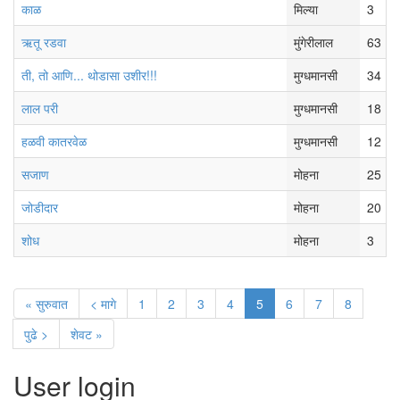
काळ
मिल्या
3
ऋतू रडवा
मुंगेरीलाल
63
ती, तो आणि... थोडासा उशीर!!!
मुग्धमानसी
34
लाल परी
मुग्धमानसी
18
हळवी कातरवेळ
मुग्धमानसी
12
सजाण
मोहना
25
जोडीदार
मोहना
20
शोध
मोहना
3
« सुरुवात
< मागे
1
2
3
4
5
6
7
8
पुढे >
शेवट »
User login