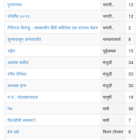
पुनरागमन
भारती..
12
रनेसाँस ३०१३
भारती..
12
गिरिराज किराडू : समकालीन हिंदी कवितेचा एक प्रगल्भ चेहरा
भारती..
2
शून्यापासून अनंतापर्यंत
भास्कराचार्य
8
राईत
भुईकमळ
15
आकाश कंदील
मंजूडी
34
रंगीत पेन्सिल
मंजूडी
33
कथ्थक नृत्य
मंजूडी
30
तं तं.. तंत्रज्ञानातला
मानुषी
18
गंध
मामी
36
दिवाळीची धम्माल!!!
मामी
7
हेच खरे
मिलन टोपकर
8