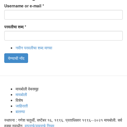
Username or e-mail
*
परवलीचा शब्द
*
नवीन परवलीचा शब्द मागवा
येण्याची नोंद
मायबोली वेबसमूह
मायबोली
विशेष
जाहिराती
बातम्या
स्थापना : गणेश चतुर्थी, सप्टेंबर १६, १९९६. प्रताधिकार १९९६--२०२१ मायबोली. सर्व
हक्क स्वाधीन.
वापराचे/वावराचे नियम