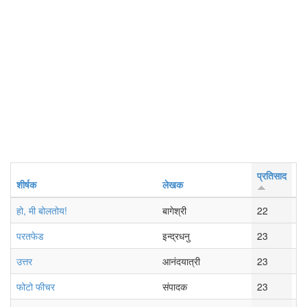
प्रतिसाद
शीर्षक
लेखक
शे
हो, मी बोलतोय!
बागेश्री
22
सो
परतफेड
इन्द्रधनु
23
रव
उत्तर
आनंदयात्री
23
सो
फोटो फीचर
संपादक
23
रव