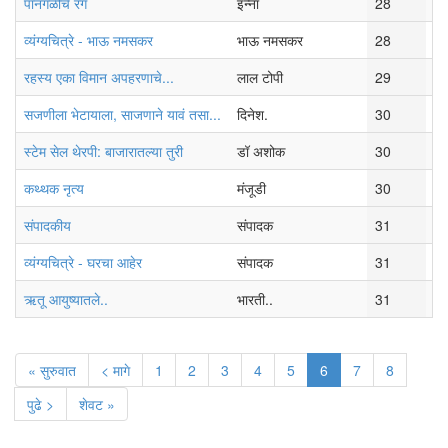
पानगळीचे रंग
इन्ना
28
रव
व्यंग्यचित्रे - भाऊ नमसकर
भाऊ नमसकर
28
शु
रहस्य एका विमान अपहरणाचे...
लाल टोपी
29
बु
सजणीला भेटायाला, साजणाने यावं तसा...
दिनेश.
30
बु
स्टेम सेल थेरपी: बाजारातल्या तुरी
डॉ अशोक
30
बु
कथ्थक नृत्य
मंजूडी
30
रव
संपादकीय
संपादक
31
मं
व्यंग्यचित्रे - घरचा आहेर
संपादक
31
शु
ऋतू आयुष्यातले..
भारती..
31
शन
« सुरुवात
< मागे
1
2
3
4
5
6
7
8
पुढे >
शेवट »