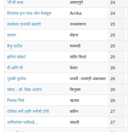
'ती'ची कथा
आशयगुणे
24
सो
विनायक इज नाऊ ऑन फेसबुक
Arnika
24
गु
दमलेल्या राजाची कहाणी
राजकाशाना
25
सो
सजाण
मोहना
25
मं
बैजू पाटील
श्यामली
25
रव
झोपेचं खोबरं!
संदीप चित्रे
25
बु
मी आणि ती
केदार
26
बु
गुलाबी फुलोरा
जयवी -जयश्री अंबासकर
26
बु
संवाद - डॉ. विद्या अत्रेय
चिनूक्स
26
रव
निमाचा निमो
ऋयाम
26
रव
टोपीचा बनी आणि बनीची टोपी
कविन
27
सो
जाणिवांच्या पलीकडे...
सावली
27
रव