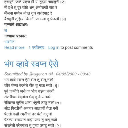
हरखुनी जाते सहज मी या तुझ्या नादातुनी॥२॥
मी इथे तू दूर कोठे अन्‌ अनोळखी वाट रे
मीलना मध्येच मंगल तूच अतंरपाट रे
बैसवुनी तुझिया विमानी जा मला तू घेऊनी॥३॥
गाण्याचे आद्याक्षर:
ल
गाण्याचा प्रकार:
भावगीत
Read more
about
1 प्रतिसाद
Log in
to post comments
लाविशी
का
भंग व्हावे स्वप्न ऐसे
वेड
मजला
Submitted by
हिम्सकूल
on रवि., 04/05/2009 - 09:43
भंग व्हावे स्वप्न ऐसे बोल तू बोलू नको
जीव घेण्या वेदनेचे गीत तू गाऊ नको॥धृ॥
पूर्व जन्मीचे असे का भोग माझ्या संगती
अंतरीच्या वेदनांना छेद तू देऊ नको
रेखिल्या मूर्तीस आता भंगुनी टाकू नको॥१॥
ओढ प्रितीची अनावर आठवणी येता मनी
पेटतो वन्ही स्मृतीचा उर येतो दाटुनी
पेटल्या वणव्यात माझी राख तू मागू नको
संपलेली प्रेमगाथा तू पुन्हा उघडू नको॥२॥