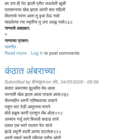
का उगा ही भेट झाली प्रीत जडलेली खुळी
प्राक्तनाचा खेळ झाला अंतरी सल राहिली
मीलनाचे स्वप्न आता तू वृथा ठेऊ नको
साठलेल्या त्या स्मृतींना तू उगा उधळू नको॥३॥
गाण्याचे आद्याक्षर:
भ
गाण्याचा प्रकार:
भावगीत
Read more
about
Log in
to post comments
भंग
व्हावे
कंठात अंबराच्या
स्वप्न
ऐसे
Submitted by
हिम्सकूल
on रवि., 04/05/2009 - 09:38
कंठात अंबराच्या झुलवीत मेघ आला
पवनाशी खेळ झाला आला पाऊस आला॥धृ॥
चैतन्यहीन धरणी ग्रीष्मातल्या उन्हाने
पाहून वाट वेडी आतुरल्या मनाने
बोले हळूच कानी प्राशून थेंब ओला॥१॥
अस्मान गर्जू लागे बिजली कडाड वाजे
एकात एक भवरे तालात फेर साजे
झाडे लवूनी वदती आनंद दाटलेला॥२॥
धरती तृषार्त न्हाली पहिल्या सरीत ओली