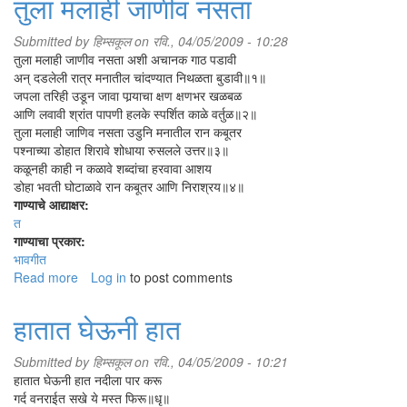
तुला मलाही जाणीव नसता
फांदीवरती
Submitted by
हिम्सकूल
on रवि., 04/05/2009 - 10:28
तुला मलाही जाणीव नसता अशी अचानक गाठ पडावी
अन्‌ दडलेली रात्र मनातील चांदण्यात निथळता बुडावी॥१॥
जपला तरिही उडून जावा पार्‍याचा क्षण क्षणभर खळबळ
आणि लवावी श्रांत पापणी हलके स्पर्शित काळे वर्तुळ॥२॥
तुला मलाही जाणिव नसता उडुनि मनातील रान कबूतर
पश्नाच्या डोहात शिरावे शोधाया रुसलले उत्तर॥३॥
कळूनही काही न कळावे शब्दांचा हरवावा आशय
डोहा भवती घोटाळावे रान कबूतर आणि निराश्रय॥४॥
गाण्याचे आद्याक्षर:
त
गाण्याचा प्रकार:
भावगीत
Read more
about
Log in
to post comments
तुला
मलाही
हातात घेऊनी हात
जाणीव
नसता
Submitted by
हिम्सकूल
on रवि., 04/05/2009 - 10:21
हातात घेऊनी हात नदीला पार करू
गर्द वनराईत सखे ये मस्त फिरू॥धृ॥