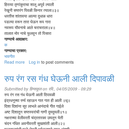
हिरव्या तृणांकुराचा शालू अपूर्व ल्याली
रेखूनी सप्तरंग पिवळी किनार त्याला॥३॥
धरतीस शांतावया आल्या दुधाळ धारा
पडल्या वरून तारा घेऊन रूप गारा
नवरूप यौवनाचे आले चराचराला॥४॥
तालात मोर नाचे फुलवून तो पिसारा
गाण्याचे आद्याक्षर:
क
गाण्याचा प्रकार:
भावगीत
Read more
about
Log in
to post comments
कंठात
अंबराच्या
रुप रंग रस गंध घेऊनी आली दिपावळी
Submitted by
हिम्सकूल
on रवि., 04/05/2009 - 09:29
रुप रंग रस गंध घेऊनी आली दिपावळी
इंद्रधनूच्या रर्म्य रहाऊन गात गात ही आली ॥धृ॥
दिशा दिशांना सूर लाभले आनंदाचे गीत गाईले
अष्ट दिशातून सप्तस्वरांची गाणी दुमदुमली॥१॥
नक्षराच्या वेलीवरती चंद्रतारका उमलून येती
चंदन गंधित अवनीवरती सुखशांती आली॥२॥