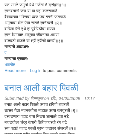
संत सगळे जमुनी येथे गर्जती ते श्रीहरी॥१॥
ज्ञानवंतांनो जरा या या पहा कळसाकडे
वैष्णवाच्या भक्तिचा ध्वज उंच गगनी फडफडे
अमृताचा बोल ऐसा सांगते ज्ञानेश्वरी ॥२॥
वारिला येणे इथे हा पूर्वपिढीचा वारसा
ज्ञान वैराग्यात आमुच्या जीवनाचा आरसा
वाळवंटी वाजते या श्री हरीची बासरी॥३॥
गाण्याचे आद्याक्षर:
प
गाण्याचा प्रकार:
भावगीत
Read more
about
Log in
to post comments
पंढरीची
ती
बनात आली बहार पिवळी
पताका
Submitted by
हिम्सकूल
on रवि., 04/05/2009 - 10:17
बनात आली बहार पिवळी उगाच हरिणी बावरली
उत्सव येता नवनवतीचा नव्हाळ काया कस्तुरली॥धृ॥
दरवळणारा पहाट वारा निळ्या आभाळी हवा उडे
मावळतीला चंद्र केशरी क्षितिजावरती रंग चढे
रूप पहाते पहाट पवळी प्रभा जळावर अंथरली॥१॥