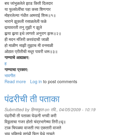
बघ जांभुळलेले झाड किती दिलदार
या फुलवेलींचा पहा कसा शिणगार
मोहरलेल्या गंधीत आमराई शिरू॥१॥
भाराने झुकली रसाळलेली फळे
वार्‍यावरती तनु तुझी ग झुले
झर्‍या झर्‍या इथे लागतो अनुराग झरू॥२॥
ही मदन मंजिरी करवंदाची जाळी
हो माळीण माझी तुझाच मी वनमाळी
ओठात प्रीतीची मधूर पावरी धरू॥३॥
गाण्याचे आद्याक्षर:
ह
गाण्याचा प्रकार:
भावगीत
Read more
about
Log in
to post comments
हातात
घेऊनी
पंढरीची ती पताका
हात
Submitted by
हिम्सकूल
on रवि., 04/05/2009 - 10:19
पंढरीची ती पताका घेऊनी भगवी करी
विठ्ठलाचा गजर होतो चंद्रभागेच्या तिरी॥धृ॥
टाळ चिपळ्या वाजती त्या एकतारी वाजते
भाव भक्तिचे सुगंधी चित्त येथे नाचते