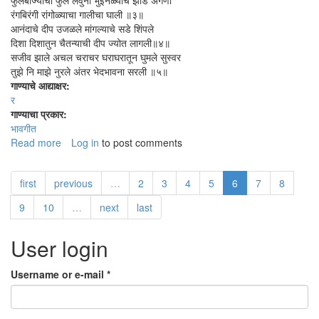
फुलबाज्यांची फुले लेवुनी भुईनळ्याचे झाड अंगणी
रंगबिरंगी रांगोळ्याचा गालीचा घाली ॥३॥
आनंदाचे दीप उजळले मांगल्याचे सडे शिंपले
दिशा दिशातुन चैतन्याची दीप ज्योत लागली॥४॥
सजीव झाले अचल चराचर घराघरातून घुमले सुस्वर
तुझे नि माझे नुरले अंतर भेदभावना सरली ॥५॥
गाण्याचे आद्याक्षर:
र
गाण्याचा प्रकार:
भावगीत
Read more
about
Log in
to post comments
रुप
रंग
first
previous
…
2
3
4
5
6
7
8
रस
गंध
9
10
…
next
last
घेऊनी
आली
User login
दिपावळी
Username or e-mail
*