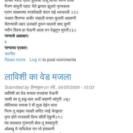
उत्सव भरता प्रीत फुलांचा दिसू लागते स्वप्न तिला
पैंजण बांधुनी पहाट येते झर्‍यात झुलते नृत्यकला
प्राण सख्याच्या स्पर्शासाठी चंदन राई थरथरली ॥२॥
जळात शिरण्या अधीर जाहली मनात फुलती आठवणी
चैतन्याची लहर उजळते दुरून घालतो साद कुणी
नवीन दिवस हा घेऊनी आला वन वेळुतुन मुरली॥३॥
गाण्याचे आद्याक्षर:
ब
गाण्याचा प्रकार:
भावगीत
Read more
about
Log in
to post comments
बनात
आली
लाविशी का वेड मजला
बहार
पिवळी
Submitted by
हिम्सकूल
on रवि., 04/05/2009 - 10:03
लाविशी का वेड मजला राजहंसा येऊनी
जाशी का तू हळू मला अर्धी कहाणी सांगुनी ॥धृ॥
मोतियाचा रम्यसा रे मी तुला देईन चारा
नित्य तू माझ्या गवाक्षी करित जाई येरझारा
तृप्त होते राजसची दिव्य कीर्ती ऐकुनी॥१॥
मंद कलकल गुंजणारी बोल तू शब्दातुनी
ओळखू ये गायिलेला राग तो हंसध्वनी