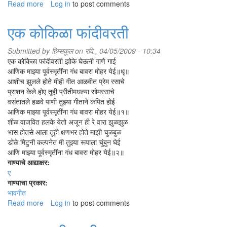
Read more
about
Log in
to post comments
त्रिवार
मंगलवार
एक कोकिळा फांदीवरती
Submitted by
हिम्सकूल
on रवि., 04/05/2009 - 10:34
एक कोकिळा फांदीवरती झोके घेऊनी गाणे गाई
आणिक माझ्या पूर्वस्मृतींना गंध बावरा मोहर येई॥धृ॥
आशीच झुलले होते मीही गीत आळवीत प्रेम रसाचे
प्राशन केले होए तूही प्रीतीमधल्या सोमरसाचे
वसंतातले हळवे पाणी तुझ्या गीताने कंपित होई
आणिक माझ्या पूर्वस्मृतींना गंध बावरा मोहर येई॥१॥
शीळ वाजवित हलके येतो अजून ही रे वारा झुळझुळ
भास होतसे आला तूही क्षणभर होते माझी चुळबुळ
डोळे मिटुनी कल्पनेत मी तुझ्या रूपाला चुंबुन घेई
आणि माझ्या पूर्वस्मृतींना गंध बावरा मोहर येई॥२॥
गाण्याचे आद्याक्षर:
ए
गाण्याचा प्रकार:
भावगीत
Read more
about
Log in
to post comments
एक
कोकिळा